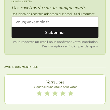
LA NEWSLETTER
Des recettes de saison, chaque jeudi.
Des idées de recettes adaptées aux produits du moment.
Adresse email
S'abonner
Vous recevrez un email pour confirmer votre inscription.
Désinscription en 1 clic, pas de spam.
AVIS & COMMENTAIRES
Note de la recette
Votre note
Cliquez sur une étoile pour voter.
Notez cette recette de 1 à 5 étoiles
1 étoile
2 étoiles
3 étoiles
4 étoiles
5 étoiles