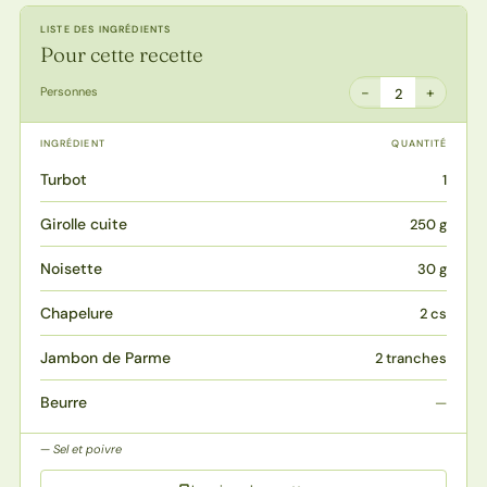
LISTE DES INGRÉDIENTS
Pour cette recette
−
+
Personnes
2
INGRÉDIENT
QUANTITÉ
Turbot
1
Girolle cuite
250 g
Noisette
30 g
Chapelure
2 cs
Jambon de Parme
2 tranches
Beurre
—
Sel et poivre