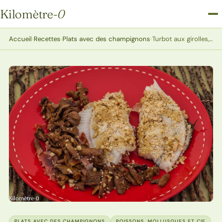
Kilomètre
-0
Kilomètre-0
Accueil
›
Recettes
›
Plats avec des champignons
›
Turbot aux girolles, chapelure de noisettes
PLATS AVEC DES CHAMPIGNONS
POISSONS, MOLLUSQUES ET CIE