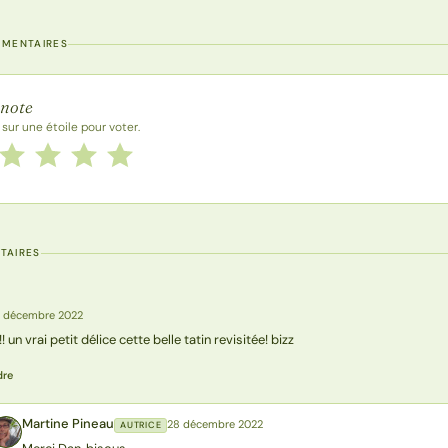
MMENTAIRES
 la recette
 note
 sur une étoile pour voter.
 cette recette de 1 à 5 étoiles
le
2 étoiles
3 étoiles
4 étoiles
5 étoiles
TAIRES
 décembre 2022
! un vrai petit délice cette belle tatin revisitée! bizz
dre
Martine Pineau
28 décembre 2022
AUTRICE
MP