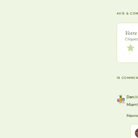
AVIS & CO
Note de
Votre
Cliquez
Notez
1 étoi
18 COMMEN
Dan
28
D
Miam!!
Répon