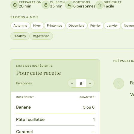
PRÉPARATION
CUISSON
PORTIONS
DIFFICULTÉ
20 min
35 min
6 personnes
Facile
SAISONS & MOIS
Automne
Hiver
Printemps
Décembre
Février
Janvier
Novem
Healthy
Végétarien
PRÉPARATI
LISTE DES INGRÉDIENTS
Pour cette recette
F
1
−
+
Personnes
6
Étape
V
INGRÉDIENT
QUANTITÉ
Banane
5 ou 6
Pâte feuilletée
1
Caramel
—