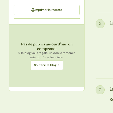
Imprimer la recette
É
2
Étape
Pas de pub ici aujourd'hui, on
comprend.
Si le blog vous régale, un don le remercie
mieux qu'une bannière.
Soutenir le blog →
É
3
Étape
R