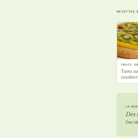
RECETTES S
FRUITS · 
Tarte a
cranber
LA NEW
Des 
Des id