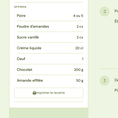
APPAREIL
P
2
Étape
Poire
4 ou 5
É
Poudre d'amandes
2 cs
Sucre vanillé
2 cs
Crème liquide
20 cl
Oeuf
1
Chocolat
200 g
D
3
Amande effilée
50 g
Étape
P
Imprimer la recette