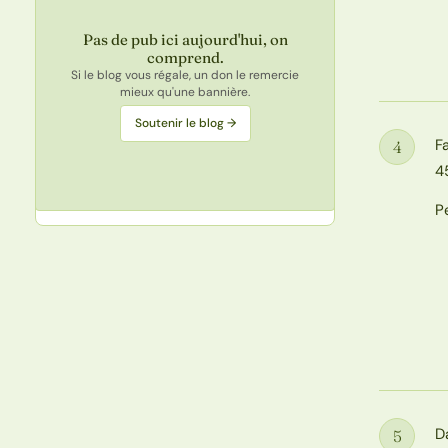
Pas de pub ici aujourd'hui, on
comprend.
Si le blog vous régale, un don le remercie
mieux qu'une bannière.
Soutenir le blog →
F
4
Étape
4
P
D
5
Étape