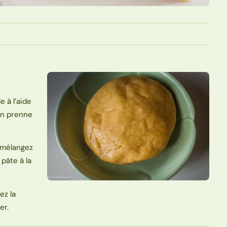
 à l’aide
ion prenne
à mélangez
 pâte à la
ez la
er.