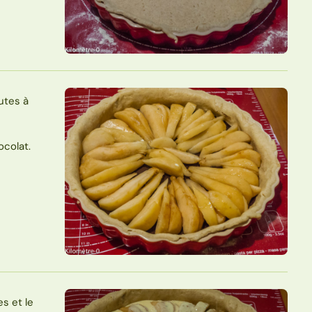
utes à
ocolat.
s et le