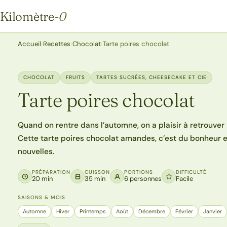
Kilomètre
-0
Kilomètre-0
Accueil
›
Recettes
›
Chocolat
›
Tarte poires chocolat
CHOCOLAT
FRUITS
TARTES SUCRÉES, CHEESECAKE ET CIE
Tarte poires chocolat
Quand on rentre dans l’automne, on a plaisir à retrouve
Cette tarte poires chocolat amandes, c’est du bonheur en
nouvelles.
PRÉPARATION
CUISSON
PORTIONS
DIFFICULTÉ
20 min
35 min
6 personnes
Facile
SAISONS & MOIS
Automne
Hiver
Printemps
Août
Décembre
Février
Janvier