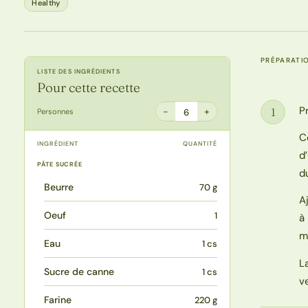
Healthy
PRÉPARATI
LISTE DES INGRÉDIENTS
Pour cette recette
P
1
−
+
Personnes
6
Étape
C
INGRÉDIENT
QUANTITÉ
d
PÂTE SUCRÉE
d
Beurre
70 g
A
Oeuf
1
à
m
Eau
1 cs
L
Sucre de canne
1 cs
v
Farine
220 g