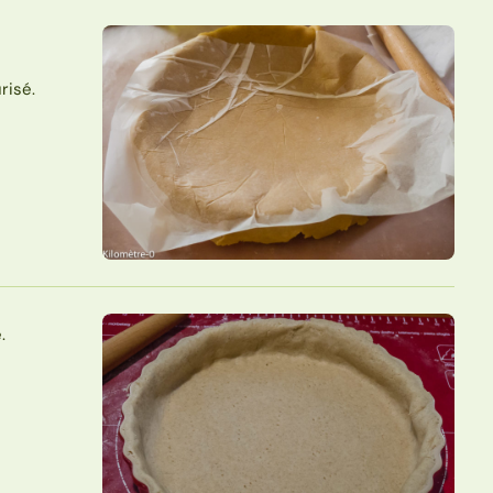
risé.
.