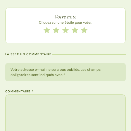
Note de la recette
Votre note
Cliquez sur une étoile pour voter.
Notez cette recette de 1 à 5 étoiles
1 étoile
2 étoiles
3 étoiles
4 étoiles
5 étoiles
LAISSER UN COMMENTAIRE
Votre adresse e-mail ne sera pas publiée. Les champs
obligatoires sont indiqués avec *
COMMENTAIRE
*