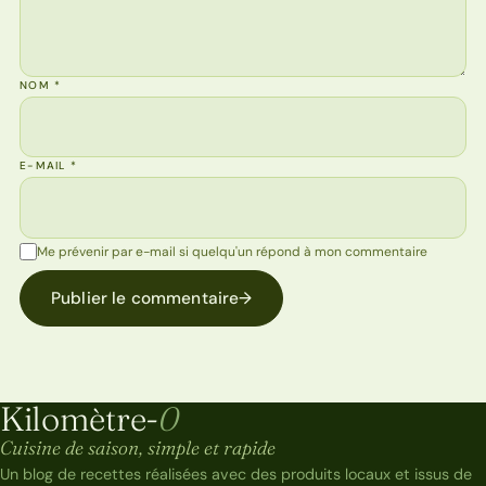
NOM
*
E-MAIL
*
Me prévenir par e-mail si quelqu'un répond à mon commentaire
Publier le commentaire
→
Kilomètre-
0
Kilomètre-0
Cuisine de saison, simple et rapide
Un blog de recettes réalisées avec des produits locaux et issus de