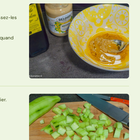
ssez-les
t quand
er.