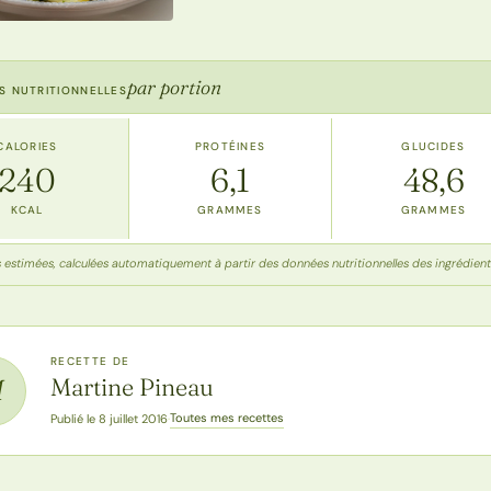
par portion
S NUTRITIONNELLES
CALORIES
PROTÉINES
GLUCIDES
240
6,1
48,6
KCAL
GRAMMES
GRAMMES
s estimées, calculées automatiquement à partir des données nutritionnelles des ingrédient
RECETTE DE
Martine Pineau
M
Toutes mes recettes
Publié le 8 juillet 2016
·