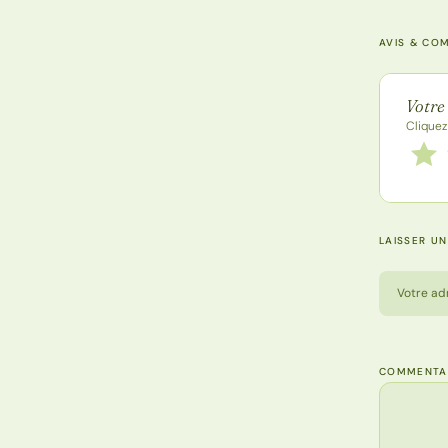
AVIS & CO
Note de
Votre
Cliquez
Notez
1 étoi
LAISSER U
Votre ad
COMMENTA