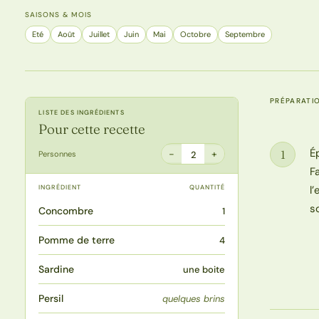
SAISONS & MOIS
Eté
Août
Juillet
Juin
Mai
Octobre
Septembre
PRÉPARATI
LISTE DES INGRÉDIENTS
Pour cette recette
É
1
−
+
Personnes
2
Étape
F
INGRÉDIENT
QUANTITÉ
l
s
Concombre
1
Pomme de terre
4
Sardine
une boite
Persil
quelques brins