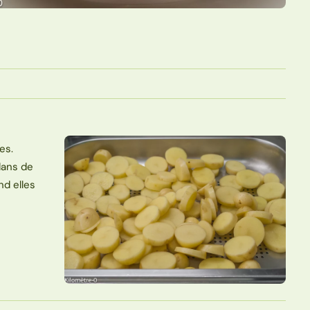
es.
dans de
nd elles