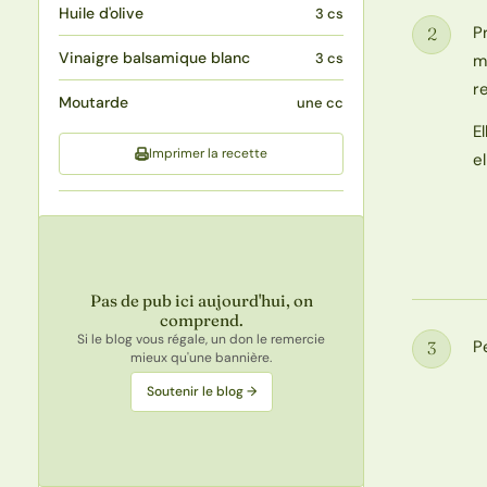
Huile d'olive
3 cs
P
2
Étape
Vinaigre balsamique blanc
3 cs
m
re
Moutarde
une cc
E
Imprimer la recette
e
Pas de pub ici aujourd'hui, on
comprend.
Si le blog vous régale, un don le remercie
P
3
mieux qu'une bannière.
Étape
Soutenir le blog →