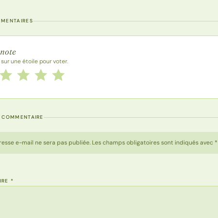
MMENTAIRES
 la recette
 note
 sur une étoile pour voter.
 cette recette de 1 à 5 étoiles
le
2 étoiles
3 étoiles
4 étoiles
5 étoiles
N COMMENTAIRE
resse e-mail ne sera pas publiée. Les champs obligatoires sont indiqués avec *
IRE
*