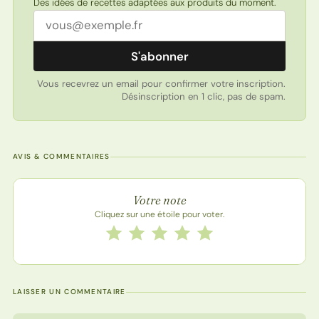
Des idées de recettes adaptées aux produits du moment.
Adresse email
S'abonner
Vous recevrez un email pour confirmer votre inscription.
Désinscription en 1 clic, pas de spam.
AVIS & COMMENTAIRES
Note de la recette
Votre note
Cliquez sur une étoile pour voter.
Notez cette recette de 1 à 5 étoiles
1 étoile
2 étoiles
3 étoiles
4 étoiles
5 étoiles
LAISSER UN COMMENTAIRE