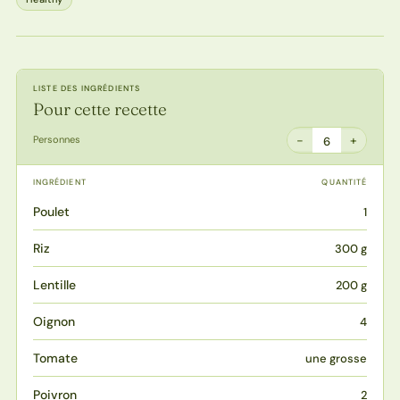
LISTE DES INGRÉDIENTS
Pour cette recette
−
+
Personnes
6
INGRÉDIENT
QUANTITÉ
Poulet
1
Riz
300 g
Lentille
200 g
Oignon
4
Tomate
une grosse
Poivron
2