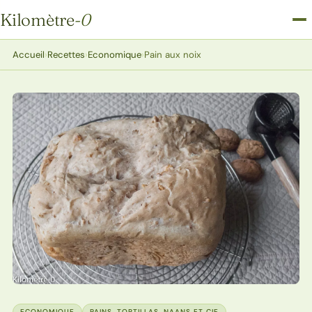
Kilomètre
-0
Kilomètre-0
Accueil
›
Recettes
›
Economique
›
Pain aux noix
ECONOMIQUE
PAINS, TORTILLAS, NAANS ET CIE