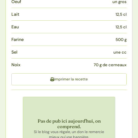
Oeuf
un gros
Lait
12,5 cl
Eau
12,5 cl
Farine
500 g
Sel
une cc
Noix
70 g de cerneaux
Imprimer la recette
Pas de pub ici aujourd'hui, on
comprend.
Si le blog vous régale, un don le remercie
mieux qu'une bannière.