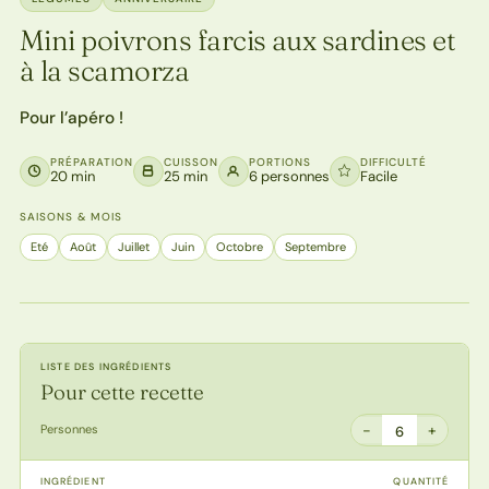
Mini poivrons farcis aux sardines et
à la scamorza
Pour l’apéro !
PRÉPARATION
CUISSON
PORTIONS
DIFFICULTÉ
20 min
25 min
6 personnes
Facile
SAISONS & MOIS
Eté
Août
Juillet
Juin
Octobre
Septembre
LISTE DES INGRÉDIENTS
Pour cette recette
−
+
Personnes
6
INGRÉDIENT
QUANTITÉ