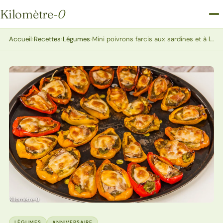
Kilomètre
-0
Kilomètre-0
Accueil
›
Recettes
›
Légumes
›
Mini poivrons farcis aux sardines et à la scamorza
LÉGUMES
ANNIVERSAIRE