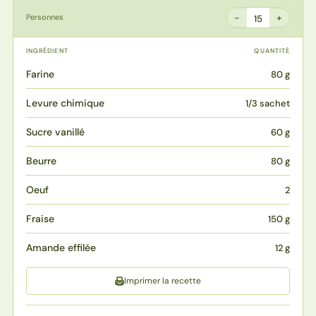
−
+
Personnes
15
INGRÉDIENT
QUANTITÉ
Farine
80 g
Levure chimique
1/3 sachet
Sucre vanillé
60 g
Beurre
80 g
Oeuf
2
Fraise
150 g
Amande effilée
12 g
Imprimer la recette