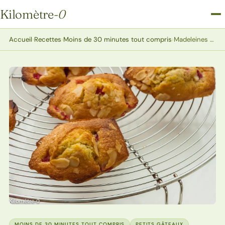
Kilomètre
-0
Kilomètre-0
Accueil
›
Recettes
›
Moins de 30 minutes tout compris
›
Madeleines aux fraises et aux amandes
MOINS DE 30 MINUTES TOUT COMPRIS
PETITS GÂTEAUX