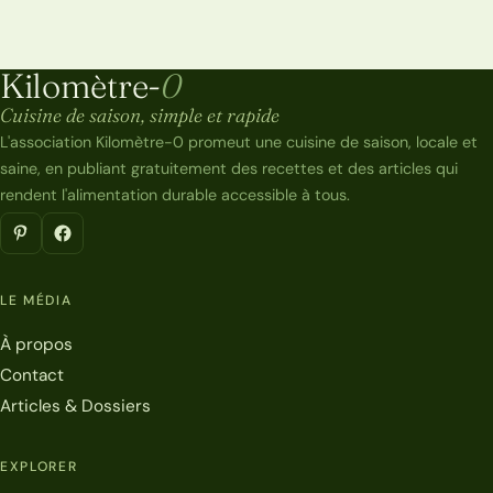
Kilomètre-
0
Kilomètre-0
Cuisine de saison, simple et rapide
L'association Kilomètre-0 promeut une cuisine de saison, locale et
saine, en publiant gratuitement des recettes et des articles qui
rendent l'alimentation durable accessible à tous.
LE MÉDIA
À propos
Contact
Articles & Dossiers
EXPLORER