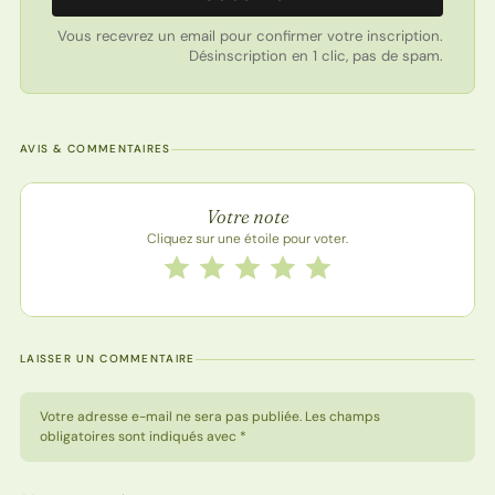
Vous recevrez un email pour confirmer votre inscription.
Désinscription en 1 clic, pas de spam.
AVIS & COMMENTAIRES
Note de la recette
Votre note
Cliquez sur une étoile pour voter.
Notez cette recette de 1 à 5 étoiles
1 étoile
2 étoiles
3 étoiles
4 étoiles
5 étoiles
LAISSER UN COMMENTAIRE
Votre adresse e-mail ne sera pas publiée. Les champs
obligatoires sont indiqués avec *