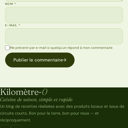
NOM
*
E-MAIL
*
Me prévenir par e-mail si quelqu'un répond à mon commentaire
Publier le commentaire
→
Kilomètre-
0
Kilomètre-0
Cuisine de saison, simple et rapide
Un blog de recettes réalisées avec des produits locaux et issus de
circuits courts. Bon pour la terre, bon pour nous — et
réciproquement.