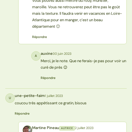
Vous pouvez aussi mettre du rouy, munster,
maroille. Vous ne retrouverez peut être pas le goût
mais la texture. Il faudra venir en vacances en Loire-
Atlantique pour en manger, c’est un beau
département 🙂
Répondre
auxine
30 juin 2023
A
Merci, je le note. Que ne ferais-je pas pour voir un
curé de près 😉
Répondre
une-petite-faim
1 juillet 2023
U
coucou très appétissant ce gratin, bisous
Répondre
Martine Pineau
2 juillet 2023
AUTRICE
MP