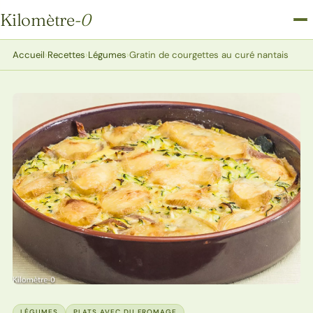
Kilomètre
-0
Kilomètre-0
Accueil
›
Recettes
›
Légumes
›
Gratin de courgettes au curé nantais
LÉGUMES
PLATS AVEC DU FROMAGE