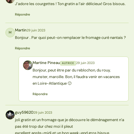
J’adore les courgettes ! Ton gratin a l’air délicieux! Gros bisous.
Répondre
Martin
29 juin 2023
M
Bonjour . Par quoi peut-on remplacer le fromage curé nantais ?
Répondre
Martine Pineau
29 juin 2023
AUTRICE
MP
Bonjour, peut être par du reblochon, du rouy,
munster, maroille. Bon, il faudra venir en vacances
en Loire-Atlantique 🙂
Répondre
guy59620
29 juin 2023
G
joli gratin et un fromage que je découvre le déménagement n’a
pas été trop dur chez moi il pleut
excellent après-midi et un bon week-end gros bisous