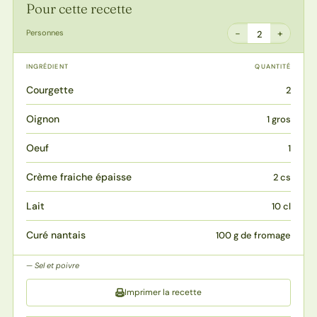
Pour cette recette
−
+
Personnes
2
INGRÉDIENT
QUANTITÉ
Courgette
2
Oignon
1 gros
Oeuf
1
Crème fraiche épaisse
2 cs
Lait
10 cl
Curé nantais
100 g de fromage
Sel et poivre
Imprimer la recette