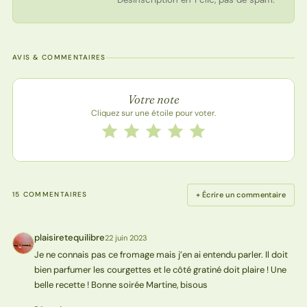
AVIS & COMMENTAIRES
Note de la recette
Votre note
Cliquez sur une étoile pour voter.
Notez cette recette de 1 à 5 étoiles
1 étoile
2 étoiles
3 étoiles
4 étoiles
5 étoiles
+ Écrire un commentaire
15 COMMENTAIRES
plaisiretequilibre
22 juin 2023
P
Je ne connais pas ce fromage mais j’en ai entendu parler. Il doit
bien parfumer les courgettes et le côté gratiné doit plaire ! Une
belle recette ! Bonne soirée Martine, bisous