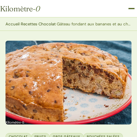
Kilomètre
-0
Kilomètre-0
Accueil
›
Recettes
›
Chocolat
›
Gâteau fondant aux bananes et au chocolat
CHOCOLAT
FRUITS
GROS GÂTEAUX
BOUCHÉES SALÉES