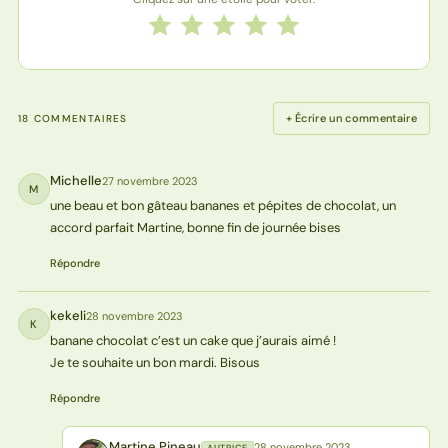
Notez cette recette de 1 à 5 étoiles
1 étoile
2 étoiles
3 étoiles
4 étoiles
5 étoiles
+ Écrire un commentaire
18 COMMENTAIRES
Michelle
27 novembre 2023
M
une beau et bon gâteau bananes et pépites de chocolat, un
accord parfait Martine, bonne fin de journée bises
Répondre
kekeli
28 novembre 2023
K
banane chocolat c’est un cake que j’aurais aimé !
Je te souhaite un bon mardi. Bisous
Répondre
Martine Pineau
28 novembre 2023