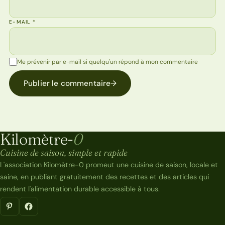
E-MAIL
*
Me prévenir par e-mail si quelqu'un répond à mon commentaire
Publier le commentaire
→
Kilomètre-
0
Kilomètre-0
Cuisine de saison, simple et rapide
L'association Kilomètre-0 promeut une cuisine de saison, locale et
saine, en publiant gratuitement des recettes et des articles qui
rendent l'alimentation durable accessible à tous.