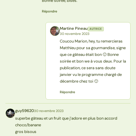
Bonne soirée, bises.
Répondre
Martine Pineau
AUTRICE
MP
30 novembre 2023
Coucou Marion, hey, tu remercieras
Matthieu pour sa gourmandise, signe
que ce gâteau était bon 🙂 Bonne
soirée et bon we à vous deux. Pour la
publication, ce sera sans doute
janvier vu le programme chargé de
décembre chez toi 🙂
Répondre
guy59620
30 novembre 2023
G
superbe gâteau et un fruit que j’adore en plus bon accord
choco/banane
gros bisous