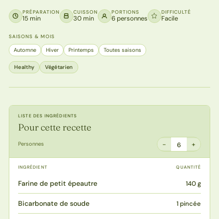
PRÉPARATION
CUISSON
PORTIONS
DIFFICULTÉ
15 min
30 min
6 personnes
Facile
SAISONS & MOIS
Automne
Hiver
Printemps
Toutes saisons
Healthy
Végétarien
LISTE DES INGRÉDIENTS
Pour cette recette
−
+
Personnes
6
INGRÉDIENT
QUANTITÉ
Farine de petit épeautre
140 g
Bicarbonate de soude
1 pincée