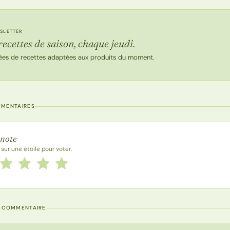
SLETTER
recettes de saison, chaque jeudi.
ées de recettes adaptées aux produits du moment.
MMENTAIRES
 la recette
 note
 sur une étoile pour voter.
 cette recette de 1 à 5 étoiles
le
2 étoiles
3 étoiles
4 étoiles
5 étoiles
N COMMENTAIRE