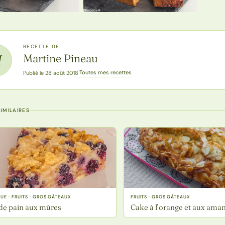
RECETTE DE
Martine Pineau
M
Toutes mes recettes
Publié le 28 août 2018
·
IMILAIRES
E · FRUITS · GROS GÂTEAUX
FRUITS · GROS GÂTEAUX
de pain aux mûres
Cake à l’orange et aux ama