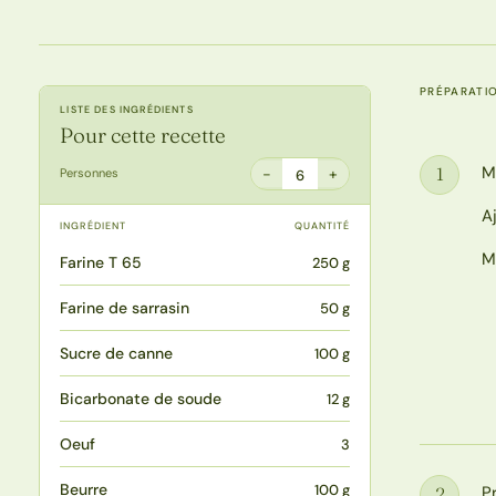
PRÉPARATI
LISTE DES INGRÉDIENTS
Pour cette recette
M
1
−
+
Personnes
6
Étape
A
INGRÉDIENT
QUANTITÉ
M
Farine T 65
250 g
Farine de sarrasin
50 g
Sucre de canne
100 g
Bicarbonate de soude
12 g
Oeuf
3
Beurre
100 g
P
2