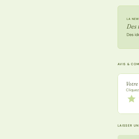
LA NEW
Des 
Des id
AVIS & CO
Note de
Votre
Cliquez
Notez
1 étoi
LAISSER U