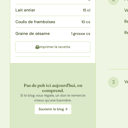
Étape
Lait entier
V
15 cl
R
Coulis de framboises
10 cs
R
Graine de sésame
1 grosse cs
Imprimer la recette
V
3
Étape
Pas de pub ici aujourd'hui, on
comprend.
Si le blog vous régale, un don le remercie
mieux qu'une bannière.
Soutenir le blog →