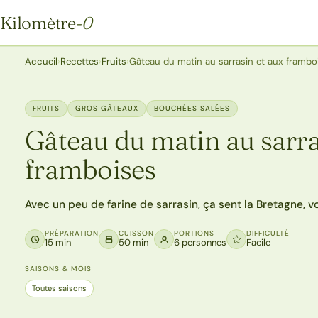
Kilomètre
-0
Kilomètre-0
Accueil
›
Recettes
›
Fruits
›
Gâteau du matin au sarrasin et aux frambo
FRUITS
GROS GÂTEAUX
BOUCHÉES SALÉES
Gâteau du matin au sarra
framboises
Avec un peu de farine de sarrasin, ça sent la Bretagne, v
PRÉPARATION
CUISSON
PORTIONS
DIFFICULTÉ
15 min
50 min
6 personnes
Facile
SAISONS & MOIS
Toutes saisons