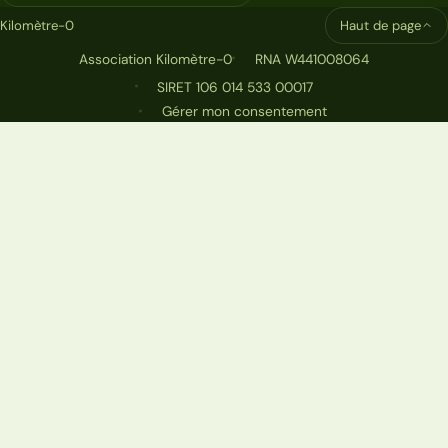
Kilomètre-0
Haut de page
Association Kilomètre-0
RNA W441008064
SIRET 106 014 533 00017
Gérer mon consentement