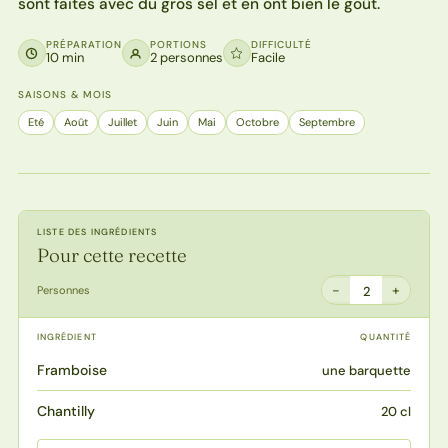
sont faites avec du gros sel et en ont bien le goût.
PRÉPARATION
PORTIONS
DIFFICULTÉ
10 min
2 personnes
Facile
SAISONS & MOIS
Eté
Août
Juillet
Juin
Mai
Octobre
Septembre
LISTE DES INGRÉDIENTS
Pour cette recette
−
+
Personnes
2
INGRÉDIENT
QUANTITÉ
Framboise
une barquette
Chantilly
20 cl