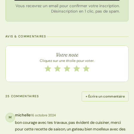
Vous recevrez un email pour confirmer votre inscription.
Désinscription en 1 clic, pas de spam.
AVIS & COMMENTAIRES
Note de la recette
Votre note
Cliquez sur une étoile pour voter.
Notez cette recette de 1 à 5 étoiles
1 étoile
2 étoiles
3 étoiles
4 étoiles
5 étoiles
+ Écrire un commentaire
25 COMMENTAIRES
michelle
16 octobre 2024
M
bon courage avec tes travaux, pas évident de cuisiner, merci
pour cette recette de saison, un gateau bien moelleux avec des