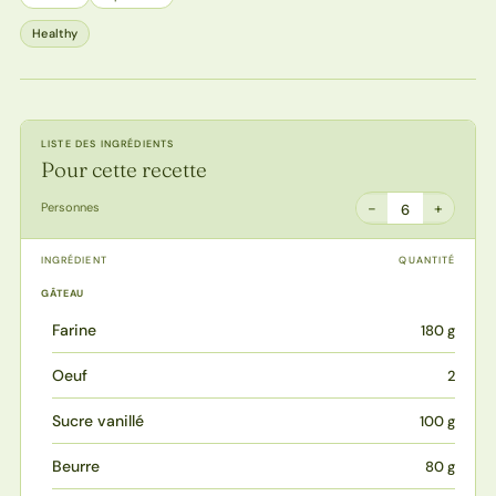
Healthy
LISTE DES INGRÉDIENTS
Pour cette recette
−
+
Personnes
6
INGRÉDIENT
QUANTITÉ
GÂTEAU
Farine
180 g
Oeuf
2
Sucre vanillé
100 g
Beurre
80 g