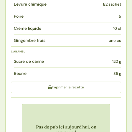
Levure chimique
1/2 sachet
Poire
5
Crème liquide
10 cl
Gingembre frais
une cs
CARAMEL
Sucre de canne
120 g
Beurre
35 g
Imprimer la recette
Pas de pub ici aujourd'hui, on