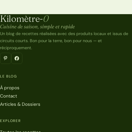
Kilomètre-
0
Kilomètre-0
Cuisine de saison, simple et rapide
Un blog de recettes réalisées avec des produits locaux et issus de
circuits courts. Bon pour la terre, bon pour nous — et
réciproquement.
LE BLOG
À propos
Contact
Articles & Dossiers
EXPLORER