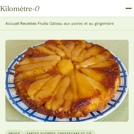
Kilomètre
-0
Kilomètre-0
Accueil
›
Recettes
›
Fruits
›
Gâteau aux poires et au gingembre
FRUITS
TARTES SUCRÉES, CHEESECAKE ET CIE