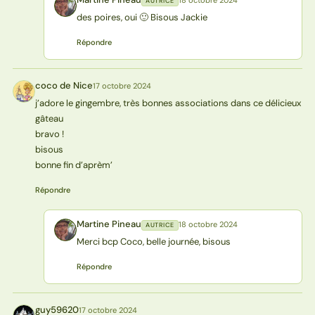
AUTRICE
MP
des poires, oui 🙂 Bisous Jackie
Répondre
coco de Nice
17 octobre 2024
CN
j’adore le gingembre, très bonnes associations dans ce délicieux
gâteau
bravo !
bisous
bonne fin d’aprèm’
Répondre
Martine Pineau
18 octobre 2024
AUTRICE
MP
Merci bcp Coco, belle journée, bisous
Répondre
guy59620
17 octobre 2024