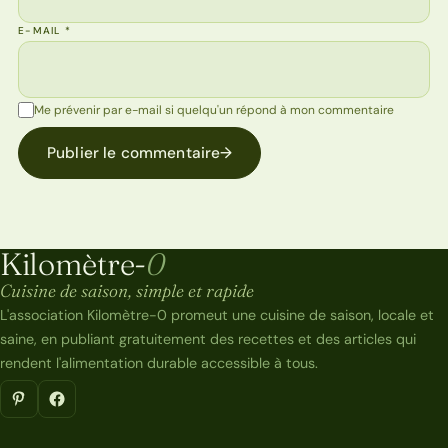
E-MAIL
*
Me prévenir par e-mail si quelqu'un répond à mon commentaire
Publier le commentaire
→
Kilomètre-
0
Kilomètre-0
Cuisine de saison, simple et rapide
L'association Kilomètre-0 promeut une cuisine de saison, locale et
saine, en publiant gratuitement des recettes et des articles qui
rendent l'alimentation durable accessible à tous.