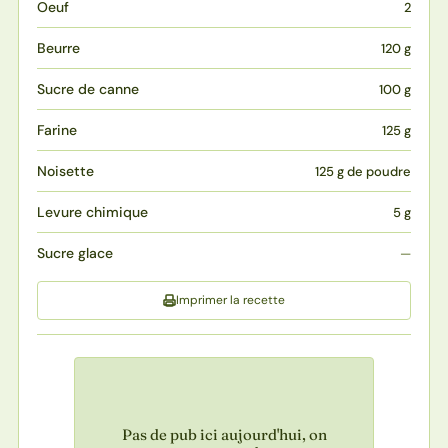
Oeuf
2
Beurre
120 g
Sucre de canne
100 g
Farine
125 g
Noisette
125 g de poudre
Levure chimique
5 g
Sucre glace
—
Imprimer la recette
Pas de pub ici aujourd'hui, on