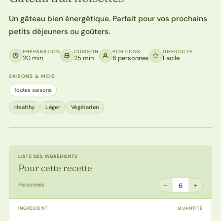
Un gâteau bien énergétique. Parfait pour vos prochains
petits déjeuners ou goûters.
PRÉPARATION
CUISSON
PORTIONS
DIFFICULTÉ
20 min
25 min
6 personnes
Facile
SAISONS & MOIS
Toutes saisons
Healthy
Léger
Végétarien
LISTE DES INGRÉDIENTS
Pour cette recette
−
+
Personnes
6
INGRÉDIENT
QUANTITÉ