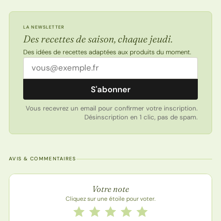
LA NEWSLETTER
Des recettes de saison, chaque jeudi.
Des idées de recettes adaptées aux produits du moment.
Adresse email
S'abonner
Vous recevrez un email pour confirmer votre inscription.
Désinscription en 1 clic, pas de spam.
AVIS & COMMENTAIRES
Note de la recette
Votre note
Cliquez sur une étoile pour voter.
Notez cette recette de 1 à 5 étoiles
1 étoile
2 étoiles
3 étoiles
4 étoiles
5 étoiles