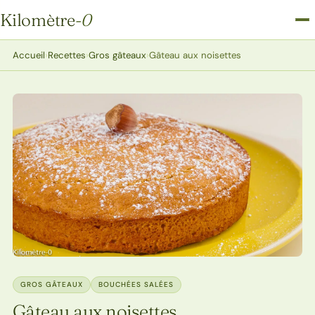
Kilomètre
-0
Kilomètre-0
Accueil
›
Recettes
›
Gros gâteaux
›
Gâteau aux noisettes
GROS GÂTEAUX
BOUCHÉES SALÉES
Gâteau aux noisettes