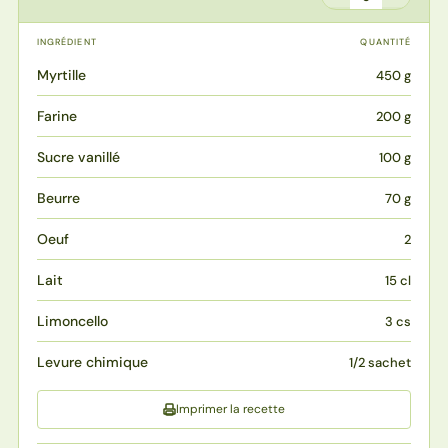
INGRÉDIENT
QUANTITÉ
Myrtille
450 g
Farine
200 g
Sucre vanillé
100 g
Beurre
70 g
Oeuf
2
Lait
15 cl
Limoncello
3 cs
Levure chimique
1/2 sachet
Imprimer la recette