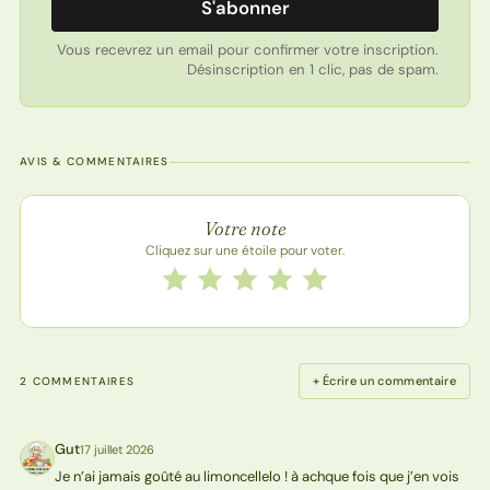
S'abonner
Vous recevrez un email pour confirmer votre inscription.
Désinscription en 1 clic, pas de spam.
AVIS & COMMENTAIRES
Note de la recette
Votre note
Cliquez sur une étoile pour voter.
Notez cette recette de 1 à 5 étoiles
1 étoile
2 étoiles
3 étoiles
4 étoiles
5 étoiles
+ Écrire un commentaire
2 COMMENTAIRES
Gut
17 juillet 2026
G
Je n’ai jamais goûté au limoncellelo ! à achque fois que j’en vois