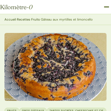
Kilomètre
-0
Kilomètre-0
Accueil
›
Recettes
›
Fruits
›
Gâteau aux myrtilles et limoncello
FRUITS
GROS GÂTEAUX
TARTES SUCRÉES, CHEESECAKE ET CIE