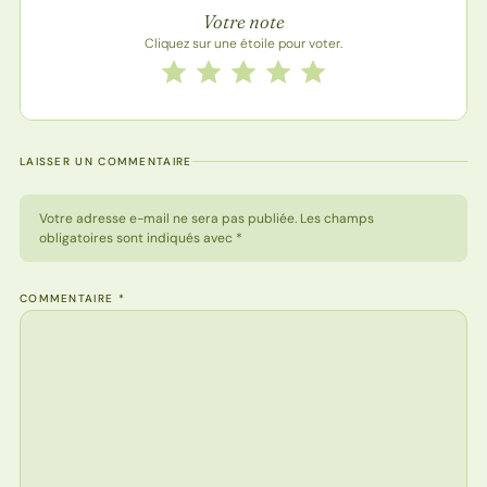
Note de la recette
Votre note
Cliquez sur une étoile pour voter.
Notez cette recette de 1 à 5 étoiles
1 étoile
2 étoiles
3 étoiles
4 étoiles
5 étoiles
LAISSER UN COMMENTAIRE
Votre adresse e-mail ne sera pas publiée. Les champs
obligatoires sont indiqués avec *
COMMENTAIRE
*