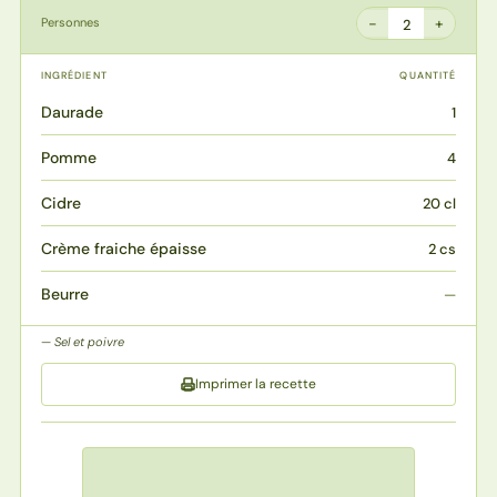
−
+
Personnes
2
INGRÉDIENT
QUANTITÉ
Daurade
1
Pomme
4
Cidre
20 cl
Crème fraiche épaisse
2 cs
Beurre
—
Sel et poivre
Imprimer la recette