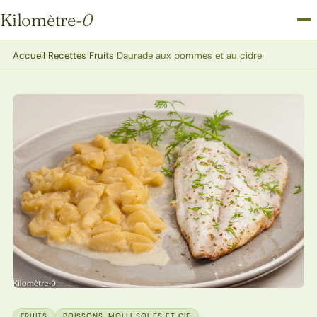
Kilomètre
-0
Kilomètre-0
Accueil
›
Recettes
›
Fruits
›
Daurade aux pommes et au cidre
FRUITS
POISSONS, MOLLUSQUES ET CIE