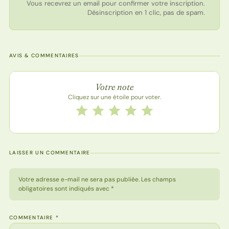
Vous recevrez un email pour confirmer votre inscription.
Désinscription en 1 clic, pas de spam.
AVIS & COMMENTAIRES
Note de la recette
Votre note
Cliquez sur une étoile pour voter.
Notez cette recette de 1 à 5 étoiles
1 étoile
2 étoiles
3 étoiles
4 étoiles
5 étoiles
LAISSER UN COMMENTAIRE
Votre adresse e-mail ne sera pas publiée. Les champs
obligatoires sont indiqués avec *
COMMENTAIRE
*