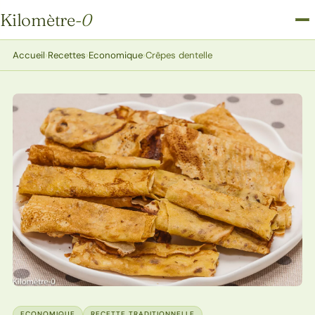
Kilomètre
-0
Kilomètre-0
Accueil
›
Recettes
›
Economique
›
Crêpes dentelle
ECONOMIQUE
RECETTE TRADITIONNELLE