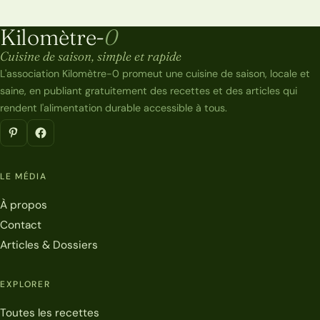
Kilomètre-
0
Kilomètre-0
Cuisine de saison, simple et rapide
L'association Kilomètre-0 promeut une cuisine de saison, locale et
saine, en publiant gratuitement des recettes et des articles qui
rendent l'alimentation durable accessible à tous.
LE MÉDIA
À propos
Contact
Articles & Dossiers
EXPLORER
Toutes les recettes