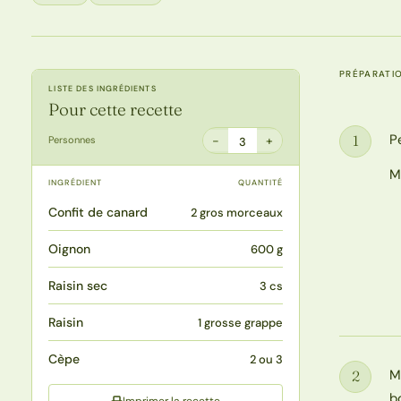
PRÉPARATI
LISTE DES INGRÉDIENTS
Pour cette recette
P
1
−
+
Personnes
3
Étape
M
INGRÉDIENT
QUANTITÉ
Confit de canard
2 gros morceaux
Oignon
600 g
Raisin sec
3 cs
Raisin
1 grosse grappe
Cèpe
2 ou 3
M
2
Étape
b
Imprimer la recette