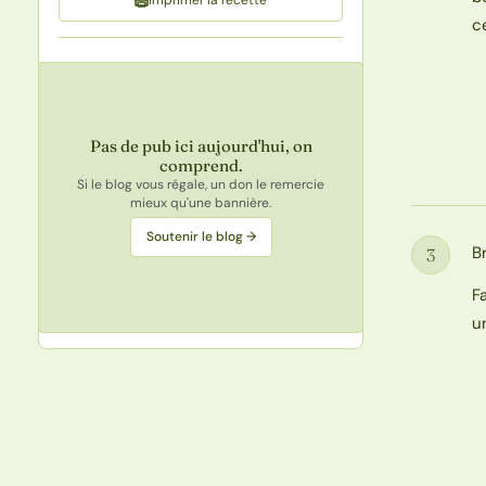
c
Pas de pub ici aujourd'hui, on
comprend.
Si le blog vous régale, un don le remercie
mieux qu'une bannière.
Soutenir le blog →
B
3
Étape
F
u