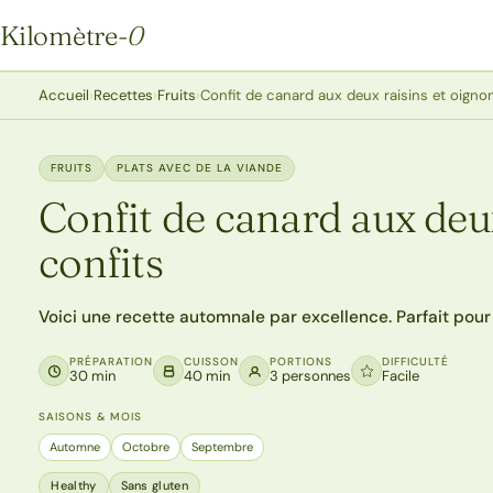
Kilomètre
-0
Kilomètre-0
Accueil
›
Recettes
›
Fruits
›
Confit de canard aux deux raisins et oigno
FRUITS
PLATS AVEC DE LA VIANDE
Confit de canard aux deu
confits
Voici une recette automnale par excellence. Parfait pou
PRÉPARATION
CUISSON
PORTIONS
DIFFICULTÉ
30 min
40 min
3 personnes
Facile
SAISONS & MOIS
Automne
Octobre
Septembre
Healthy
Sans gluten