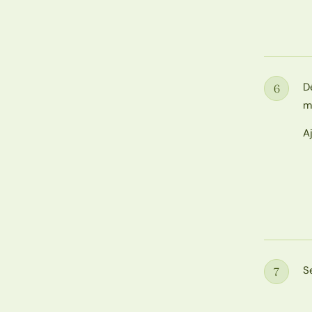
D
6
Étape
m
A
S
7
Étape