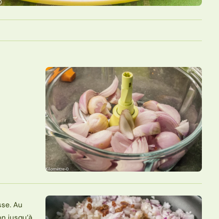
sse. Au
on jusqu’à