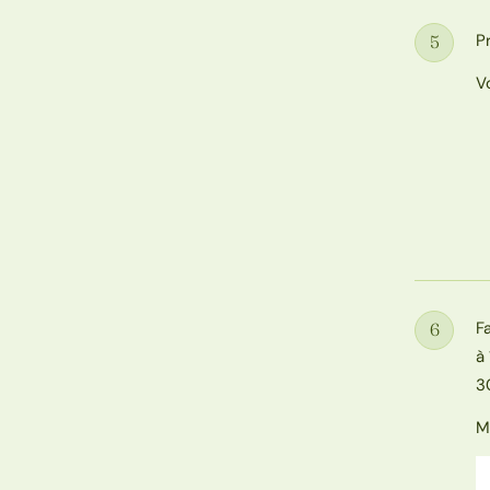
P
5
Étape
V
F
6
Étape
à
3
M