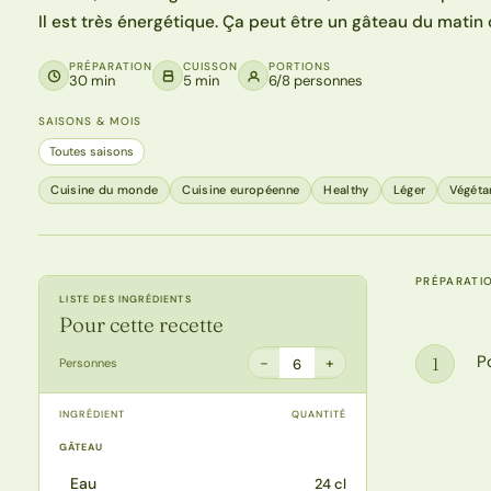
Il est très énergétique. Ça peut être un gâteau du matin 
PRÉPARATION
CUISSON
PORTIONS
30 min
5 min
6/8 personnes
SAISONS & MOIS
Toutes saisons
Cuisine du monde
Cuisine européenne
Healthy
Léger
Végéta
PRÉPARATI
LISTE DES INGRÉDIENTS
Pour cette recette
P
1
−
+
Personnes
6
Étape
INGRÉDIENT
QUANTITÉ
GÂTEAU
Eau
24 cl