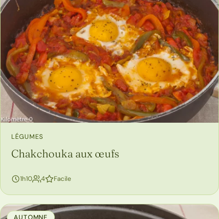
LÉGUMES
Chakchouka aux œufs
personnes
1h10
4
Facile
AUTOMNE