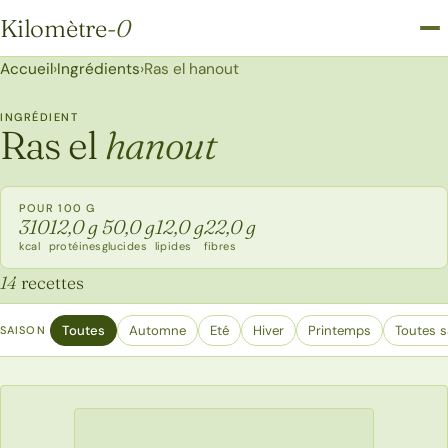
Kilomètre
-0
Kilomètre-0
Accueil
›
Ingrédients
›
Ras el hanout
INGRÉDIENT
Ras el
hanout
POUR 100 G
310
12,0 g
50,0 g
12,0 g
22,0 g
kcal
protéines
glucides
lipides
fibres
14
recettes
Toutes
Automne
Eté
Hiver
Printemps
Toutes s
SAISON