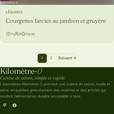
LÉGUMES
Courgettes farcies au jambon et gruyère
personnes
1 h
4
Facile
Navigation entre les pages de recettes
1
2
Suivant →
Kilomètre-
0
Kilomètre-0
Cuisine de saison, simple et rapide
L'association Kilomètre-0 promeut une cuisine de saison, locale et
saine, en publiant gratuitement des recettes et des articles qui
rendent l'alimentation durable accessible à tous.