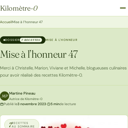
Kilomètre
-0
Kilomètre-0
Accueil
Mise à l’honneur 47
DOSSIER
MISE À L'HONNEUR
7 RECETTES
Mise à l’honneur 47
Merci à Christelle, Marion, Viviane et Michelle, blogueuses culinaires
pour avoir réalisé des recettes Kilomètre-0.
Martine Pineau
MP
Autrice de Kilomètre-0
Publié le
3 novembre 2023
5 min
de lecture
7
RECETTES
AU SOMMAIRE