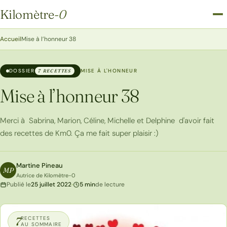
Kilomètre
-0
Kilomètre-0
Accueil
Mise à l’honneur 38
DOSSIER
MISE À L'HONNEUR
7 RECETTES
Mise à l’honneur 38
Merci à Sabrina, Marion, Céline, Michelle et Delphine d'avoir fait
des recettes de Km0. Ça me fait super plaisir :)
Martine Pineau
MP
Autrice de Kilomètre-0
Publié le
25 juillet 2022
5 min
de lecture
7
RECETTES
AU SOMMAIRE