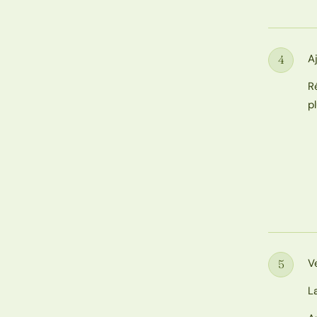
A
4
Étape
R
p
V
5
Étape
L