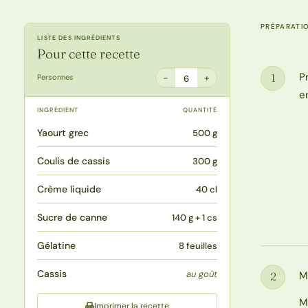
PRÉPARATI
LISTE DES INGRÉDIENTS
Pour cette recette
P
1
−
+
Personnes
6
Étape
e
INGRÉDIENT
QUANTITÉ
Yaourt grec
500 g
Coulis de cassis
300 g
Crème liquide
40 cl
Sucre de canne
140 g + 1 cs
Gélatine
8 feuilles
Cassis
au goût
M
2
Étape
M
Imprimer la recette