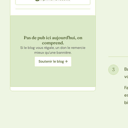
Pas de pub ici aujourd'hui, on
comprend.
Si le blog vous régale, un don le remercie
mieux qu'une bannière.
Soutenir le blog →
B
3
Étape
v
F
e
b