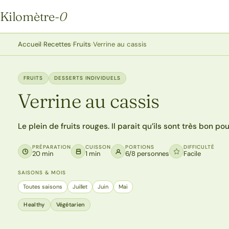
Kilomètre
-0
Kilomètre-0
Accueil
›
Recettes
›
Fruits
›
Verrine au cassis
FRUITS
DESSERTS INDIVIDUELS
Verrine au cassis
Le plein de fruits rouges. Il parait qu’ils sont très bon p
PRÉPARATION
CUISSON
PORTIONS
DIFFICULTÉ
20 min
1 min
6/8 personnes
Facile
SAISONS & MOIS
Toutes saisons
Juillet
Juin
Mai
Healthy
Végétarien