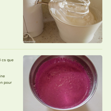
3 cs que
ine
en pour