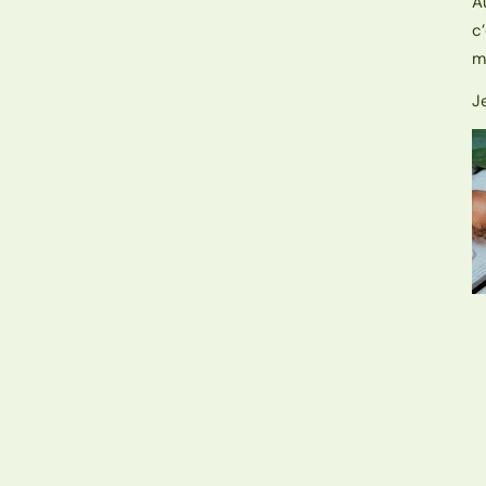
A
c
m
J