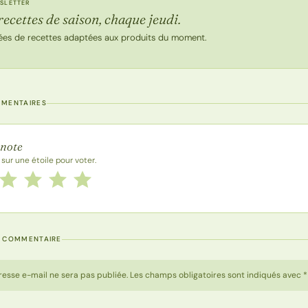
SLETTER
recettes de saison, chaque jeudi.
ées de recettes adaptées aux produits du moment.
MMENTAIRES
 la recette
 note
 sur une étoile pour voter.
 cette recette de 1 à 5 étoiles
le
2 étoiles
3 étoiles
4 étoiles
5 étoiles
N COMMENTAIRE
resse e-mail ne sera pas publiée. Les champs obligatoires sont indiqués avec *