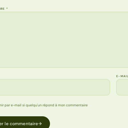
IRE
*
E-MAI
nir par e-mail si quelqu'un répond à mon commentaire
er le commentaire
→