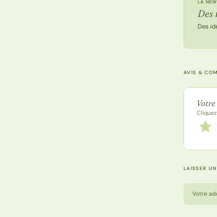
LA NEW
Des 
Des id
AVIS & CO
Note de
Votre
Cliquez
Notez
1 étoi
LAISSER U
Votre ad