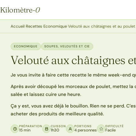
Kilomètre
-0
Kilomètre-0
Accueil
›
Recettes
›
Economique
›
Velouté aux châtaignes et au poulet
ECONOMIQUE
SOUPES, VELOUTÉS ET CIE
Velouté aux châtaignes et
Je vous invite à faire cette recette le même week-end q
Après avoir découpé les morceaux de poulet, mettez la 
salée et laissez cuire une heure.
Ça y est, vous avez déjà le bouillon. Rien ne se perd. C’
acheter des produits de meilleure qualité.
PRÉPARATION
CUISSON
PORTIONS
DIFFICULTÉ
15 min
1h30
4 personnes
Facile