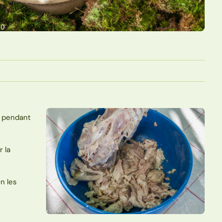
e pendant
 la
n les