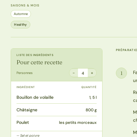
SAISONS & MOIS
Automne
Healthy
PRÉPARATI
LISTE DES INGRÉDIENTS
Pour cette recette
F
1
−
+
Personnes
4
Étape
u
INGRÉDIENT
QUANTITÉ
R
Bouillon de volaille
1, 5 l
c
Châtaigne
800 g
M
c
Poulet
les petits morceaux
M
Sel et poivre