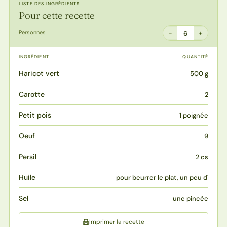
LISTE DES INGRÉDIENTS
Pour cette recette
−
+
Personnes
6
INGRÉDIENT
QUANTITÉ
Haricot vert
500 g
Carotte
2
Petit pois
1 poignée
Oeuf
9
Persil
2 cs
Huile
pour beurrer le plat, un peu d'
Sel
une pincée
Imprimer la recette