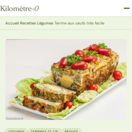
Kilomètre
-0
Kilomètre-0
Accueil
›
Recettes
›
Légumes
›
Terrine aux oeufs très facile
LÉGUMES
TERRINES ET CIE
PÂQUES