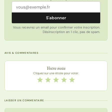
Adresse email
S'abonner
Vous recevrez un email pour confirmer votre inscription.
Désinscription en 1 clic, pas de spam.
AVIS & COMMENTAIRES
Note de la recette
Votre note
Cliquez sur une étoile pour voter.
Notez cette recette de 1 à 5 étoiles
1 étoile
2 étoiles
3 étoiles
4 étoiles
5 étoiles
LAISSER UN COMMENTAIRE