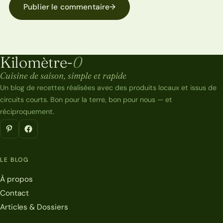
Publier le commentaire
→
Kilomètre-
0
Kilomètre-0
Cuisine de saison, simple et rapide
Un blog de recettes réalisées avec des produits locaux et issus de
circuits courts. Bon pour la terre, bon pour nous — et
réciproquement.
LE BLOG
À propos
Contact
Articles & Dossiers