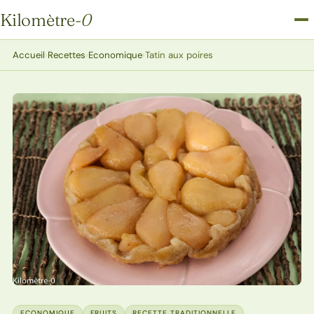
Kilomètre
-0
Kilomètre-0
Accueil
›
Recettes
›
Economique
›
Tatin aux poires
ECONOMIQUE
FRUITS
RECETTE TRADITIONNELLE