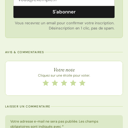
S'abonner
Vous recevrez un email pour confirmer votre inscription.
Désinscription en 1 clic, pas de spam.
AVIS & COMMENTAIRES
Note de la recette
Votre note
Cliquez sur une étoile pour voter.
Notez cette recette de 1 à 5 étoiles
1 étoile
2 étoiles
3 étoiles
4 étoiles
5 étoiles
LAISSER UN COMMENTAIRE
Votre adresse e-mail ne sera pas publiée. Les champs
obligatoires sont indiqués avec *