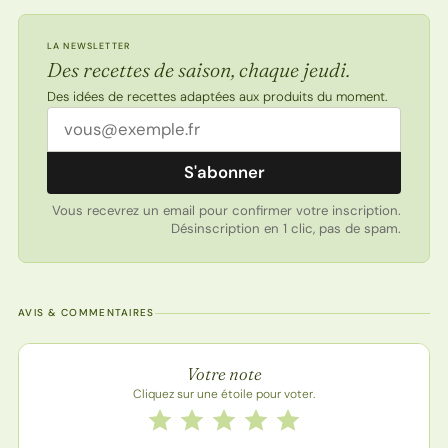
LA NEWSLETTER
Des recettes de saison, chaque jeudi.
Des idées de recettes adaptées aux produits du moment.
Adresse email
S'abonner
Vous recevrez un email pour confirmer votre inscription.
Désinscription en 1 clic, pas de spam.
AVIS & COMMENTAIRES
Note de la recette
Votre note
Cliquez sur une étoile pour voter.
Notez cette recette de 1 à 5 étoiles
1 étoile
2 étoiles
3 étoiles
4 étoiles
5 étoiles