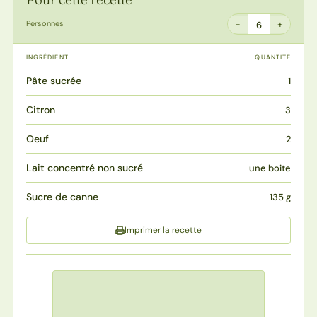
−
+
Personnes
6
INGRÉDIENT
QUANTITÉ
Pâte sucrée
1
Citron
3
Oeuf
2
Lait concentré non sucré
une boite
Sucre de canne
135 g
Imprimer la recette