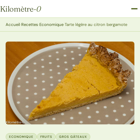
Kilomètre
-0
Kilomètre-0
Accueil
›
Recettes
›
Economique
›
Tarte légère au citron bergamote
ECONOMIQUE
FRUITS
GROS GÂTEAUX