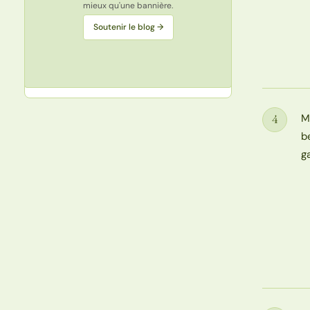
mieux qu'une bannière.
Soutenir le blog →
M
4
Étape
b
g