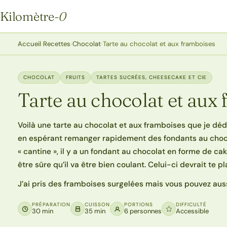
Kilomètre
-0
Kilomètre-0
Accueil
›
Recettes
›
Chocolat
›
Tarte au chocolat et aux framboises
CHOCOLAT
FRUITS
TARTES SUCRÉES, CHEESECAKE ET CIE
Tarte au chocolat et aux
Voilà une tarte au chocolat et aux framboises que je dé
en espérant remanger rapidement des fondants au choco
« cantine », il y a un fondant au chocolat en forme de c
être sûre qu’il va être bien coulant. Celui-ci devrait te p
J’ai pris des framboises surgelées mais vous pouvez auss
PRÉPARATION
CUISSON
PORTIONS
DIFFICULTÉ
30 min
35 min
6 personnes
Accessible