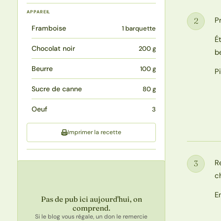
APPAREIL
P
2
Étape
Framboise
1 barquette
É
Chocolat noir
200 g
b
Beurre
100 g
P
Sucre de canne
80 g
Oeuf
3
Imprimer la recette
R
3
Étape
c
E
Pas de pub ici aujourd'hui, on
comprend.
Si le blog vous régale, un don le remercie