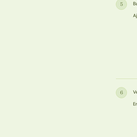
B
5
Étape
A
V
6
Étape
E