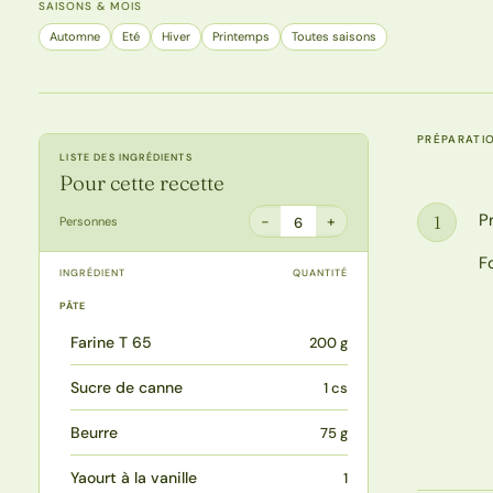
SAISONS & MOIS
Automne
Eté
Hiver
Printemps
Toutes saisons
PRÉPARATI
LISTE DES INGRÉDIENTS
Pour cette recette
P
1
−
+
Personnes
6
Étape
F
INGRÉDIENT
QUANTITÉ
PÂTE
Farine T 65
200 g
Sucre de canne
1 cs
Beurre
75 g
Yaourt à la vanille
1