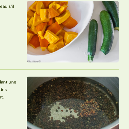
au s’il
ndant une
 des
t.