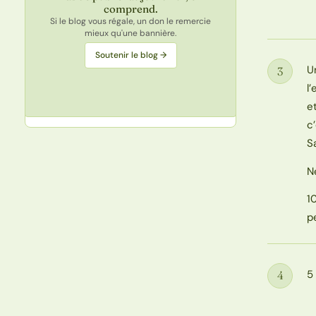
comprend.
Si le blog vous régale, un don le remercie
mieux qu'une bannière.
Soutenir le blog →
U
3
Étape
l
e
c
S
N
1
p
5
4
Étape