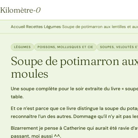
Kilomètre
-0
Kilomètre-0
Accueil
›
Recettes
›
Légumes
›
Soupe de potimarron aux lentilles et a
LÉGUMES
POISSONS, MOLLUSQUES ET CIE
SOUPES, VELOUTÉS E
Soupe de potimarron aux 
moules
Une soupe complète pour le soir extraite du livre « soupe
table.
Et ce n’est parce que ce livre distingue la soupe du pot
reconnaître l’un des autres. Dommage qu’il n’y ait pas les
Bizarrement je pense à Catherine qui aurait été ravie d’a
passant, moi aussi ^^.