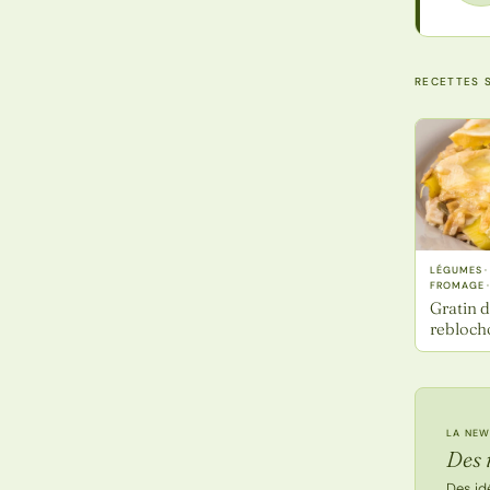
RECETTES S
LÉGUMES ·
FROMAGE ·
Gratin d
rebloch
LA NEW
Des 
Des id