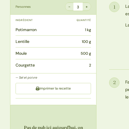
L
1
−
+
Personnes
3
Étape
e
INGRÉDIENT
QUANTITÉ
L
Potimarron
1 kg
Lentille
100 g
Moule
500 g
Courgette
2
Sel et poivre
F
2
Étape
Imprimer la recette
p
l
Pas de pub ici aujourd'hui, on