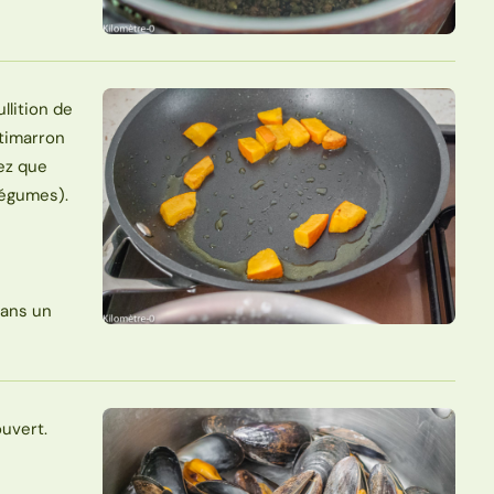
llition de
otimarron
iez que
légumes).
dans un
ouvert.