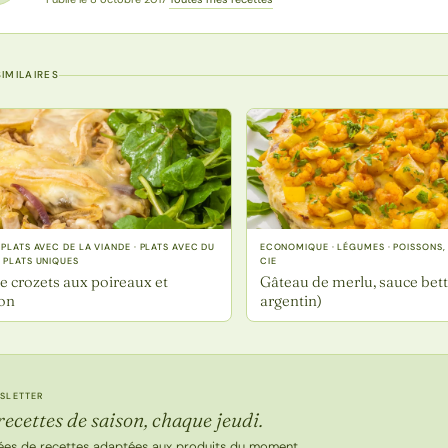
IMILAIRES
 PLATS AVEC DE LA VIANDE · PLATS AVEC DU
ECONOMIQUE · LÉGUMES · POISSONS
 PLATS UNIQUES
CIE
e crozets aux poireaux et
Gâteau de merlu, sauce bet
on
argentin)
SLETTER
recettes de saison, chaque jeudi.
ées de recettes adaptées aux produits du moment.