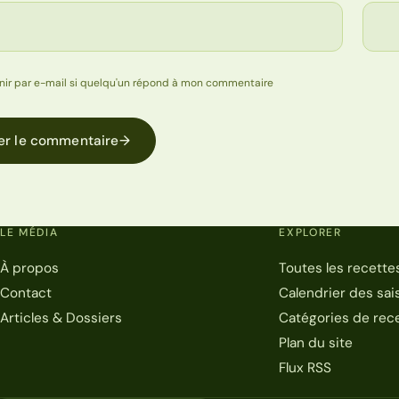
nir par e-mail si quelqu'un répond à mon commentaire
er le commentaire
→
LE MÉDIA
EXPLORER
À propos
Toutes les recette
Contact
Calendrier des sai
Articles & Dossiers
Catégories de rec
Plan du site
Flux RSS