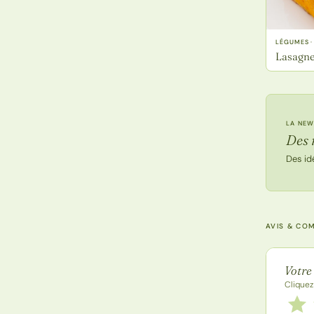
LÉGUMES ·
Lasagne
LA NEW
Des 
Des id
AVIS & CO
Note de
Votre
Cliquez
Notez
1 étoi