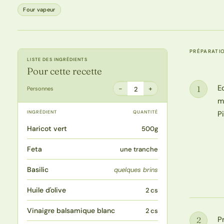
Four vapeur
PRÉPARATI
LISTE DES INGRÉDIENTS
Pour cette recette
E
1
−
+
Personnes
2
Étape
m
INGRÉDIENT
QUANTITÉ
P
Haricot vert
500g
Feta
une tranche
Basilic
quelques brins
Huile d'olive
2 cs
Vinaigre balsamique blanc
2 cs
P
2