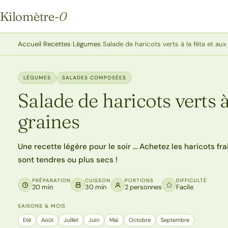
Kilomètre
-0
Kilomètre-0
Accueil
›
Recettes
›
Légumes
›
Salade de haricots verts à la fêta et aux
LÉGUMES
SALADES COMPOSÉES
Salade de haricots verts à
graines
Une recette légère pour le soir … Achetez les haricots frais 
sont tendres ou plus secs !
PRÉPARATION
CUISSON
PORTIONS
DIFFICULTÉ
20 min
30 min
2 personnes
Facile
SAISONS & MOIS
Eté
Août
Juillet
Juin
Mai
Octobre
Septembre