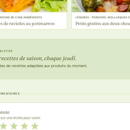
 MOINS DE CINQ INGRÉDIENTS
LÉGUMES · POISSONS, MOLLUSQUES E
s de ravioles au potimarron
Petits gratins aux deux cho
SLETTER
recettes de saison, chaque jeudi.
ées de recettes adaptées aux produits du moment.
MMENTAIRES
 la recette
 note
 sur une étoile pour voter.
 cette recette de 1 à 5 étoiles
le
2 étoiles
3 étoiles
4 étoiles
5 étoiles