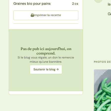
Étape
Graines bio pour pains
2 cs
la
G
Imprimer la recette
Pas de pub ici aujourd'hui, on
comprend.
Si le blog vous régale, un don le remercie
mieux qu'une bannière.
PHOTOS DE
Soutenir le blog →