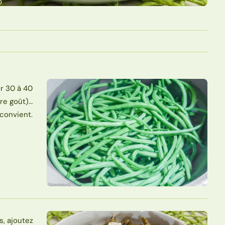
ur 30 à 40
tre goût)…
 convient.
s, ajoutez