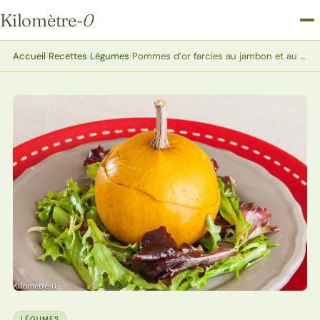
Kilomètre
-0
Kilomètre-0
Accueil
›
Recettes
›
Légumes
›
Pommes d’or farcies au jambon et au roquefort
LÉGUMES