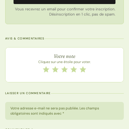
Vous recevrez un email pour confirmer votre inscription.
Désinscription en 1 clic, pas de spam.
AVIS & COMMENTAIRES
Note de la recette
Votre note
Cliquez sur une étoile pour voter.
Notez cette recette de 1 à 5 étoiles
1 étoile
2 étoiles
3 étoiles
4 étoiles
5 étoiles
LAISSER UN COMMENTAIRE
Votre adresse e-mail ne sera pas publiée. Les champs
obligatoires sont indiqués avec *