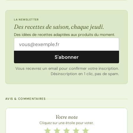
LA NEWSLETTER
Des recettes de saison, chaque jeudi.
Des idées de recettes adaptées aux produits du moment.
Adresse email
S'abonner
Vous recevrez un email pour confirmer votre inscription.
Désinscription en 1 clic, pas de spam.
AVIS & COMMENTAIRES
Note de la recette
Votre note
Cliquez sur une étoile pour voter.
Notez cette recette de 1 à 5 étoiles
1 étoile
2 étoiles
3 étoiles
4 étoiles
5 étoiles