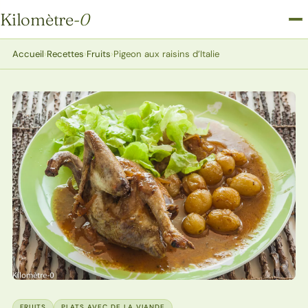
Kilomètre
-0
Kilomètre-0
Accueil
›
Recettes
›
Fruits
›
Pigeon aux raisins d’Italie
FRUITS
PLATS AVEC DE LA VIANDE