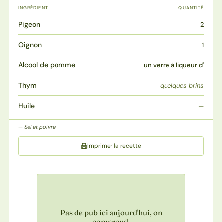
INGRÉDIENT
QUANTITÉ
Pigeon
2
Oignon
1
Alcool de pomme
un verre à liqueur d'
Thym
quelques brins
Huile
—
Sel et poivre
Imprimer la recette
Pas de pub ici aujourd'hui, on
comprend.