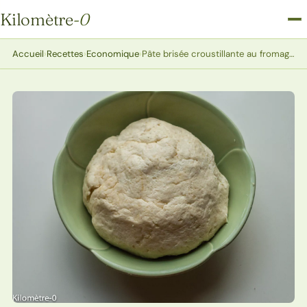
Kilomètre
-0
Kilomètre-0
Accueil
›
Recettes
›
Economique
›
Pâte brisée croustillante au fromage blanc