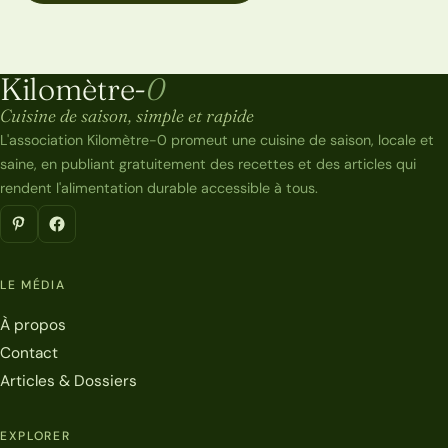
Kilomètre-
0
Kilomètre-0
Cuisine de saison, simple et rapide
L'association Kilomètre-0 promeut une cuisine de saison, locale et
saine, en publiant gratuitement des recettes et des articles qui
rendent l'alimentation durable accessible à tous.
LE MÉDIA
À propos
Contact
Articles & Dossiers
EXPLORER