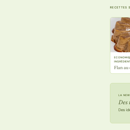
RECETTES S
ECONOMIQU
INGRÉDIEN
Flan au c
LA NEW
Des 
Des id