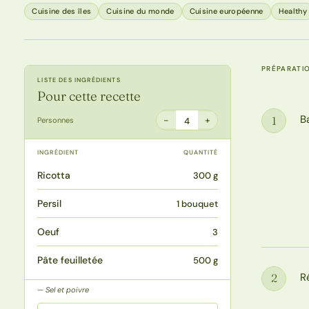
Cuisine des îles
Cuisine du monde
Cuisine européenne
Healthy
PRÉPARATI
LISTE DES INGRÉDIENTS
Pour cette recette
B
1
−
+
Personnes
4
Étape
INGRÉDIENT
QUANTITÉ
Ricotta
300 g
Persil
1 bouquet
Oeuf
3
Pâte feuilletée
500 g
R
2
Étape
Sel et poivre