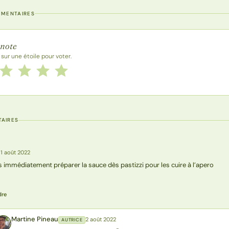
MMENTAIRES
 la recette
 note
 sur une étoile pour voter.
 cette recette de 1 à 5 étoiles
le
2 étoiles
3 étoiles
4 étoiles
5 étoiles
AIRES
n
1 août 2022
s immédiatement préparer la sauce dès pastizzi pour les cuire à l’apero
dre
Martine Pineau
2 août 2022
AUTRICE
MP