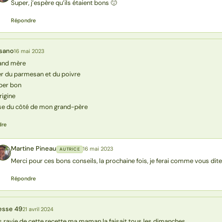
Super, j’espère qu’ils étaient bons 🙂
Répondre
sano
16 mai 2023
and mère
er du parmesan et du poivre
uper bon
rigine
se du côté de mon grand-père
dre
Martine Pineau
16 mai 2023
AUTRICE
MP
Merci pour ces bons conseils, la prochaine fois, je ferai comme vous dite
Répondre
esse 49
21 avril 2024
s ravie de cette recette ma maman la faisait tous les dimanches