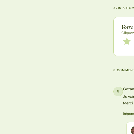
AVIS & CO
Note de
Votre
Cliquez
Notez
1 étoi
8 COMMENT
Gota
G
Je vai
Merci
Répon