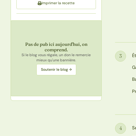
Imprimer la recette
Pas de pub ici aujourd'hui, on
comprend.
Si le blog vous régale, un don le remercie
É
3
Étape
mieux qu'une bannière.
G
Soutenir le blog →
B
P
S
4
Étape