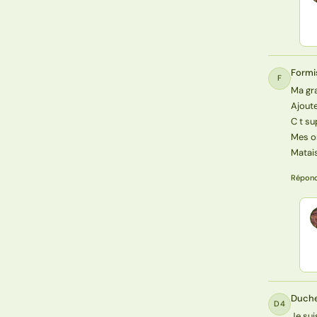
Formi
F
Ma gr
Ajout
C t s
Mes o
Matai
Répon
Duch
D4
Je sui