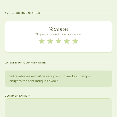
AVIS & COMMENTAIRES
Note de la recette
Votre note
Cliquez sur une étoile pour voter.
Notez cette recette de 1 à 5 étoiles
1 étoile
2 étoiles
3 étoiles
4 étoiles
5 étoiles
LAISSER UN COMMENTAIRE
Votre adresse e-mail ne sera pas publiée. Les champs
obligatoires sont indiqués avec *
COMMENTAIRE
*