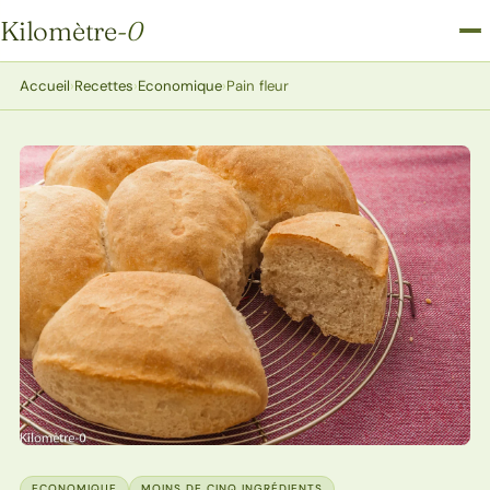
Kilomètre
-0
Kilomètre-0
Accueil
›
Recettes
›
Economique
›
Pain fleur
ECONOMIQUE
MOINS DE CINQ INGRÉDIENTS