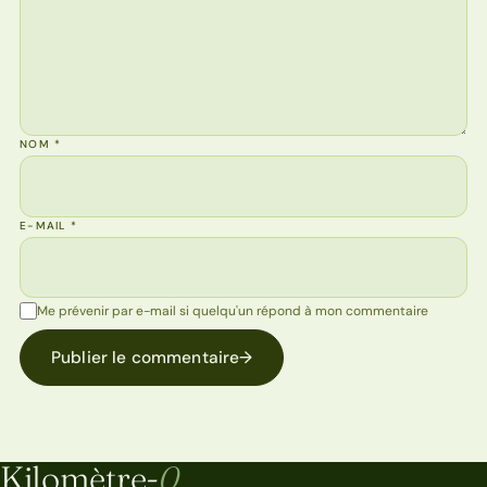
NOM
*
E-MAIL
*
Me prévenir par e-mail si quelqu'un répond à mon commentaire
Publier le commentaire
→
Kilomètre-
0
Kilomètre-0