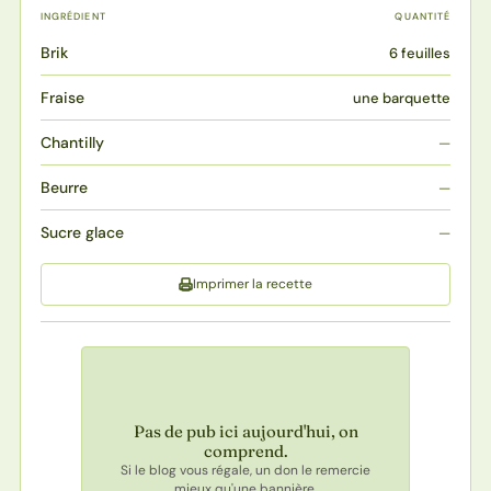
INGRÉDIENT
QUANTITÉ
Brik
6 feuilles
Fraise
une barquette
Chantilly
—
Beurre
—
Sucre glace
—
Imprimer la recette
Pas de pub ici aujourd'hui, on
comprend.
Si le blog vous régale, un don le remercie
mieux qu'une bannière.