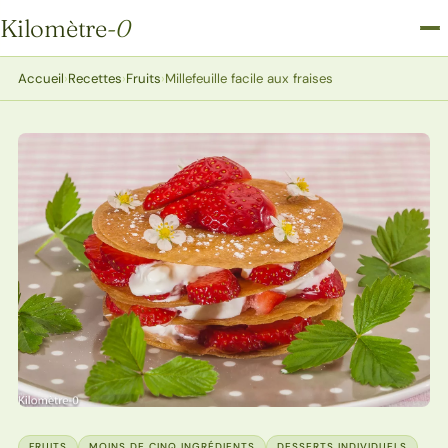
Kilomètre
-0
Kilomètre-0
Accueil
›
Recettes
›
Fruits
›
Millefeuille facile aux fraises
FRUITS
MOINS DE CINQ INGRÉDIENTS
DESSERTS INDIVIDUELS