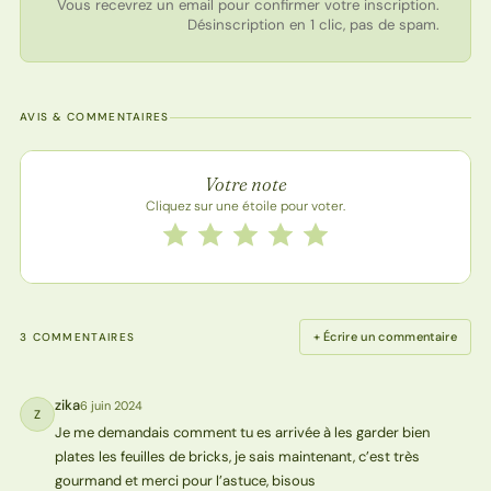
Vous recevrez un email pour confirmer votre inscription.
Désinscription en 1 clic, pas de spam.
AVIS & COMMENTAIRES
Note de la recette
Votre note
Cliquez sur une étoile pour voter.
Notez cette recette de 1 à 5 étoiles
1 étoile
2 étoiles
3 étoiles
4 étoiles
5 étoiles
+ Écrire un commentaire
3 COMMENTAIRES
zika
6 juin 2024
Z
Je me demandais comment tu es arrivée à les garder bien
plates les feuilles de bricks, je sais maintenant, c’est très
gourmand et merci pour l’astuce, bisous