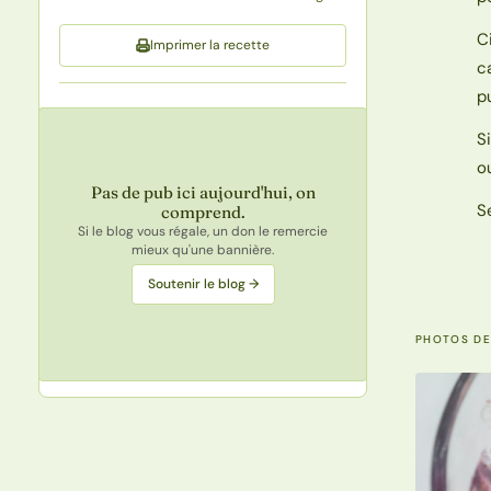
C
Imprimer la recette
c
p
S
o
Pas de pub ici aujourd'hui, on
S
comprend.
Si le blog vous régale, un don le remercie
mieux qu'une bannière.
Soutenir le blog →
PHOTOS DE