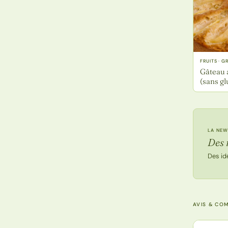
FRUITS · 
Gâteau a
(sans gl
LA NEW
Des 
Des id
AVIS & CO
Note de