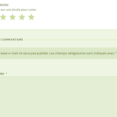
 note
 sur une étoile pour voter.
 cette recette de 1 à 5 étoiles
le
2 étoiles
3 étoiles
4 étoiles
5 étoiles
N COMMENTAIRE
resse e-mail ne sera pas publiée. Les champs obligatoires sont indiqués avec *
IRE
*