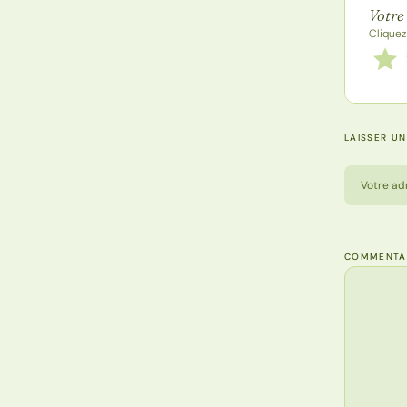
Votre
Cliquez
Notez
1 étoi
LAISSER U
Votre ad
COMMENTA