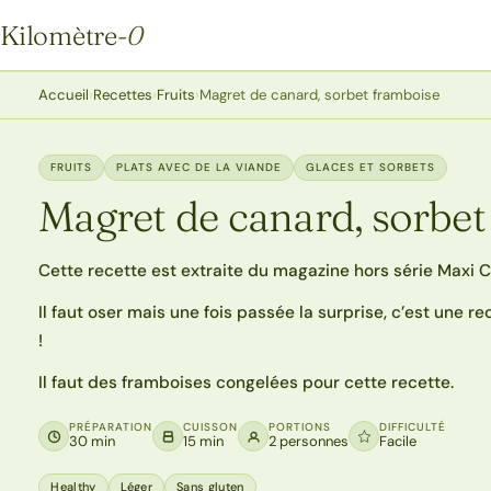
Kilomètre
-0
Kilomètre-0
Accueil
›
Recettes
›
Fruits
›
Magret de canard, sorbet framboise
FRUITS
PLATS AVEC DE LA VIANDE
GLACES ET SORBETS
Magret de canard, sorbet
Cette recette est extraite du magazine hors série Maxi C
Il faut oser mais une fois passée la surprise, c’est une r
!
Il faut des framboises congelées pour cette recette.
PRÉPARATION
CUISSON
PORTIONS
DIFFICULTÉ
30 min
15 min
2 personnes
Facile
Healthy
Léger
Sans gluten