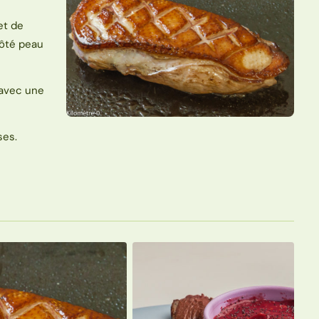
et de
côté peau
 avec une
ses.