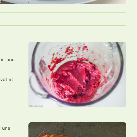
nir une
vot et
c une