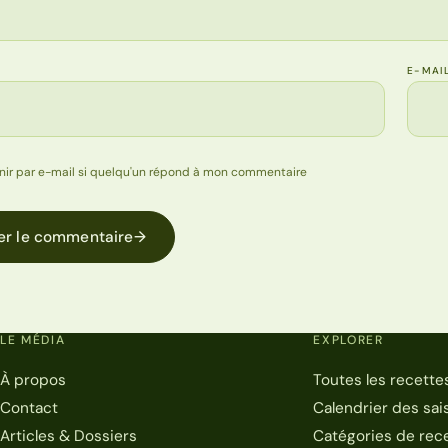
E-MAI
nir par e-mail si quelqu'un répond à mon commentaire
er le commentaire
→
LE MÉDIA
EXPLORER
À propos
Toutes les recette
Contact
Calendrier des sai
Articles & Dossiers
Catégories de rec