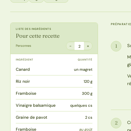
PRÉPARATI
LISTE DES INGRÉDIENTS
Pour cette recette
S
1
−
+
Personnes
2
Étape
M
INGRÉDIENT
QUANTITÉ
g
Canard
un magret
V
Riz noir
120 g
r
Framboise
300 g
Vinaigre balsamique
quelques cs
Graine de pavot
2 cs
C
2
Étape
Framboise
au goût
p