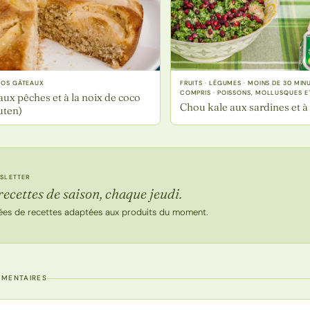
GROS GÂTEAUX
FRUITS · LÉGUMES · MOINS DE 30 MIN
COMPRIS · POISSONS, MOLLUSQUES E
ux pêches et à la noix de coco
Chou kale aux sardines et à
uten)
SLETTER
recettes de saison, chaque jeudi.
ées de recettes adaptées aux produits du moment.
MMENTAIRES
 la recette