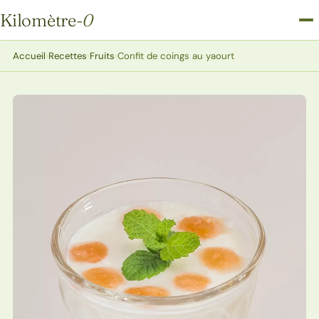
Kilomètre
-0
Kilomètre-0
Accueil
›
Recettes
›
Fruits
›
Confit de coings au yaourt