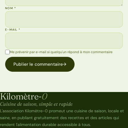
NOM
*
E-MAIL
*
Me prévenir par e-mail si quelqu'un répond à mon commentaire
Publier le commentaire
→
Kilomètre-
0
Kilomètre-0
Cuisine de saison, simple et rapide
L'association Kilomètre-0 promeut une cuisine de saison, locale et
saine, en publiant gratuitement des recettes et des articles qui
rendent l'alimentation durable accessible à tous.