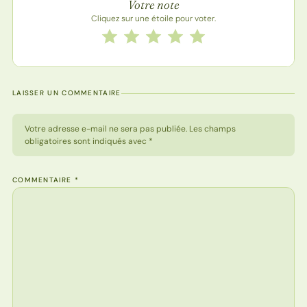
Votre note
Cliquez sur une étoile pour voter.
Notez cette recette de 1 à 5 étoiles
1 étoile
2 étoiles
3 étoiles
4 étoiles
5 étoiles
LAISSER UN COMMENTAIRE
Votre adresse e-mail ne sera pas publiée. Les champs
obligatoires sont indiqués avec *
COMMENTAIRE
*