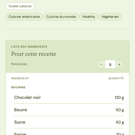
Toutes saisons
Cuisine américaine
Cuisine du monde
Healthy
Végétarien
LISTE DES INGRÉDIENTS
Pour cette recette
−
+
Personnes
6
INGRÉDIENT
QUANTITÉ
BROWNIE
Chocolat noir
120 g
Beurre
50 g
Sucre
50 g
Farine
70 g