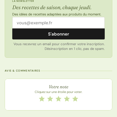
LA NEWSLETTER
Des recettes de saison, chaque jeudi.
Des idées de recettes adaptées aux produits du moment.
Adresse email
S'abonner
Vous recevrez un email pour confirmer votre inscription.
Désinscription en 1 clic, pas de spam.
AVIS & COMMENTAIRES
Note de la recette
Votre note
Cliquez sur une étoile pour voter.
Notez cette recette de 1 à 5 étoiles
1 étoile
2 étoiles
3 étoiles
4 étoiles
5 étoiles