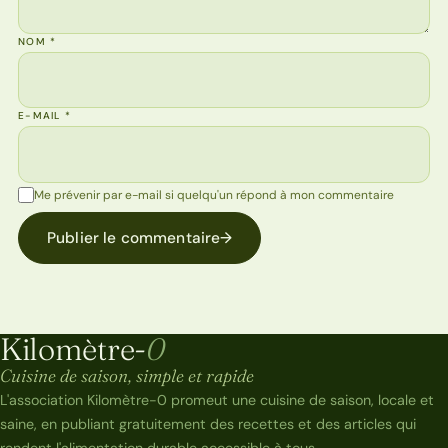
NOM
*
E-MAIL
*
Me prévenir par e-mail si quelqu'un répond à mon commentaire
Publier le commentaire
→
Kilomètre-
0
Kilomètre-0
Cuisine de saison, simple et rapide
L'association Kilomètre-0 promeut une cuisine de saison, locale et
saine, en publiant gratuitement des recettes et des articles qui