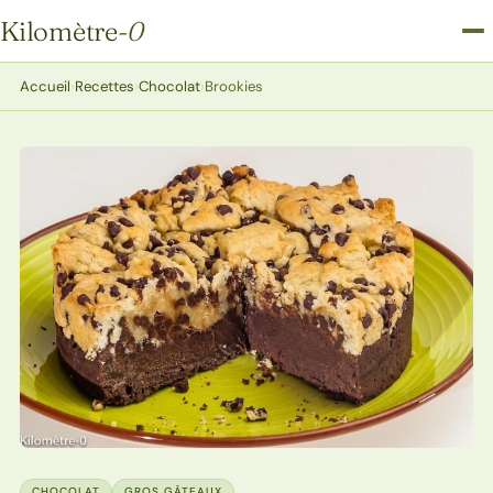
Kilomètre
-0
Kilomètre-0
Accueil
›
Recettes
›
Chocolat
›
Brookies
CHOCOLAT
GROS GÂTEAUX