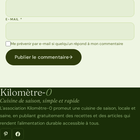
E-MAIL
*
Me prévenir par e-mail si quelqu'un répond à mon commentaire
Publier le commentaire
→
Kilomètre-
0
Kilomètre-0
Cuisine de saison, simple et rapide
L'association Kilomètre-0 promeut une cuisine de saison, locale et
saine, en publiant gratuitement des recettes et des articles qui
rendent l'alimentation durable accessible à tous.