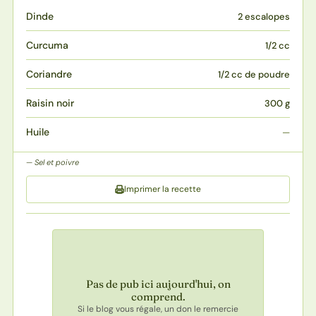
Dinde
2 escalopes
Curcuma
1/2 cc
Coriandre
1/2 cc de poudre
Raisin noir
300 g
Huile
—
Sel et poivre
Imprimer la recette
Pas de pub ici aujourd'hui, on
comprend.
Si le blog vous régale, un don le remercie