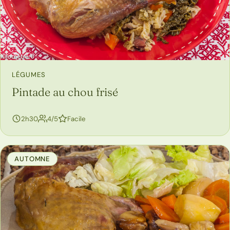
LÉGUMES
Pintade au chou frisé
personnes
2h30
4/5
Facile
AUTOMNE