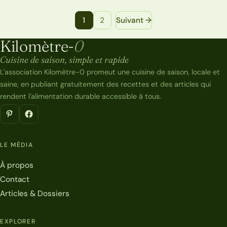
Navigation entre les pages de recettes
1
2
Suivant →
Kilomètre-
0
Kilomètre-0
Cuisine de saison, simple et rapide
L'association Kilomètre-0 promeut une cuisine de saison, locale et
saine, en publiant gratuitement des recettes et des articles qui
rendent l'alimentation durable accessible à tous.
LE MÉDIA
À propos
Contact
Articles & Dossiers
EXPLORER