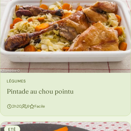
LÉGUMES
Pintade au chou pointu
personnes
2h20
6
Facile
ETÉ