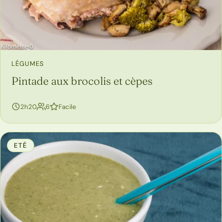
LÉGUMES
Pintade aux brocolis et cèpes
personnes
2h20
6
Facile
ETÉ