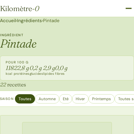
Kilomètre
-0
Kilomètre-0
Accueil
›
Ingrédients
›
Pintade
INGRÉDIENT
Pintade
POUR 100 G
118
22,8 g
0,2 g
2,9 g
0,0 g
kcal
protéines
glucides
lipides
fibres
22
recettes
Toutes
Automne
Eté
Hiver
Printemps
Toutes s
SAISON