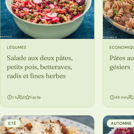
LÉGUMES
ECONOMIQ
Salade aux deux pâtes,
Pâtes au
petits pois, betteraves,
gésiers
radis et fines herbes
personnes
1 h
6
Facile
49 min
ETÉ
AUTOMNE