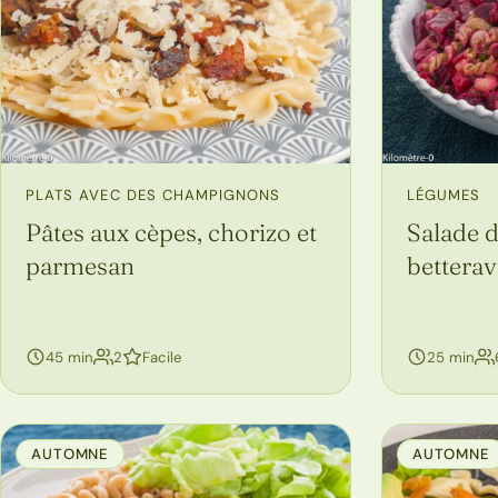
PLATS AVEC DES CHAMPIGNONS
LÉGUMES
Pâtes aux cèpes, chorizo et
Salade d
parmesan
betterav
personnes
45 min
2
Facile
25 min
AUTOMNE
AUTOMNE