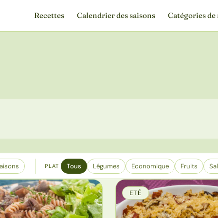
Recettes
Calendrier des saisons
Catégories de 
aisons
Tous
Légumes
Economique
Fruits
Sa
PLAT
ETÉ