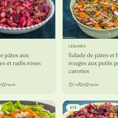
LÉGUMES
e pâtes aux
Salade de pâtes et 
es et radis roses
rouges aux petits p
carottes
personnes
personnes
6
Facile
1 h
6
Facile
ETÉ