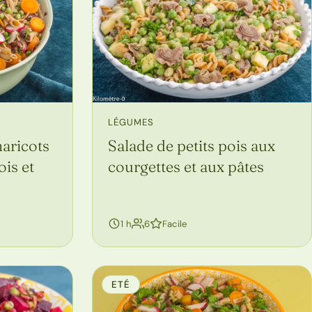
LÉGUMES
haricots
Salade de petits pois aux
ois et
courgettes et aux pâtes
personnes
1 h
6
Facile
ETÉ