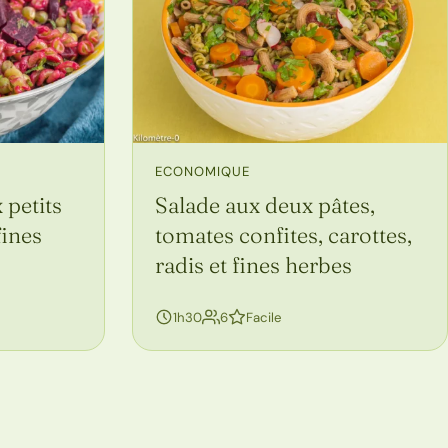
ECONOMIQUE
 petits
Salade aux deux pâtes,
fines
tomates confites, carottes,
radis et fines herbes
personnes
1h30
6
Facile