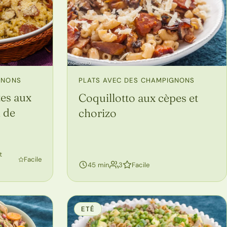
GNONS
PLATS AVEC DES CHAMPIGNONS
tes aux
Coquillotto aux cèpes et
 de
chorizo
t
Facile
personnes
45 min
3
Facile
ETÉ