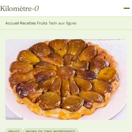
Kilomètre
-0
Kilomètre-0
Accueil
›
Recettes
›
Fruits
›
Tatin aux figues
FRUITS
MOINS DE CINQ INGRÉDIENTS