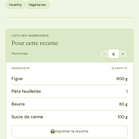
Healthy
Végétarien
LISTE DES INGRÉDIENTS
Pour cette recette
−
+
Personnes
6
INGRÉDIENT
QUANTITÉ
Figue
800 g
Pâte feuilletée
1
Beurre
80 g
Sucre de canne
100 g
Imprimer la recette