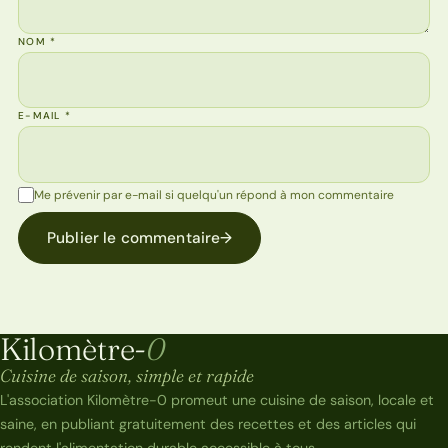
NOM
*
E-MAIL
*
Me prévenir par e-mail si quelqu'un répond à mon commentaire
Publier le commentaire
→
Kilomètre-
0
Kilomètre-0
Cuisine de saison, simple et rapide
L'association Kilomètre-0 promeut une cuisine de saison, locale et
saine, en publiant gratuitement des recettes et des articles qui