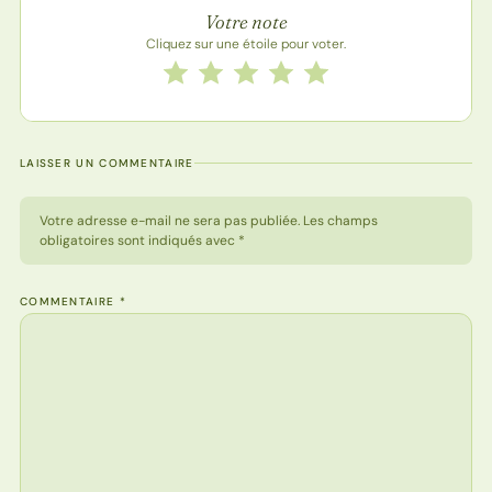
Note de la recette
Votre note
Cliquez sur une étoile pour voter.
Notez cette recette de 1 à 5 étoiles
1 étoile
2 étoiles
3 étoiles
4 étoiles
5 étoiles
LAISSER UN COMMENTAIRE
Votre adresse e-mail ne sera pas publiée. Les champs
obligatoires sont indiqués avec *
COMMENTAIRE
*