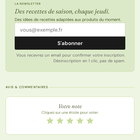
LA NEWSLETTER
Des recettes de saison, chaque jeudi.
Des idées de recettes adaptées aux produits du moment.
Adresse email
S'abonner
Vous recevrez un email pour confirmer votre inscription.
Désinscription en 1 clic, pas de spam.
AVIS & COMMENTAIRES
Note de la recette
Votre note
Cliquez sur une étoile pour voter.
Notez cette recette de 1 à 5 étoiles
1 étoile
2 étoiles
3 étoiles
4 étoiles
5 étoiles