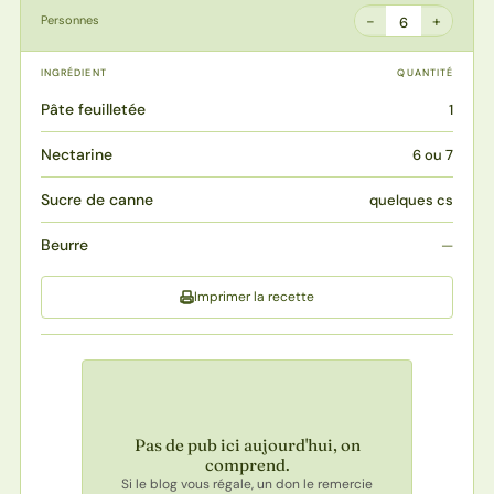
−
+
Personnes
6
INGRÉDIENT
QUANTITÉ
Pâte feuilletée
1
Nectarine
6 ou 7
Sucre de canne
quelques cs
Beurre
—
Imprimer la recette
Pas de pub ici aujourd'hui, on
comprend.
Si le blog vous régale, un don le remercie