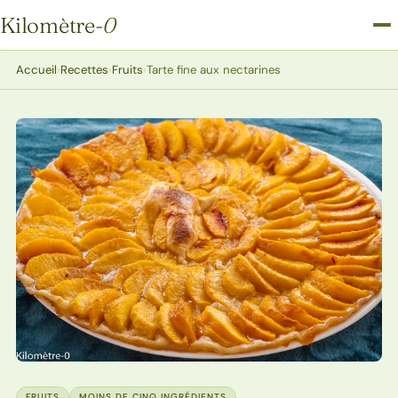
Kilomètre
-0
Kilomètre-0
Accueil
›
Recettes
›
Fruits
›
Tarte fine aux nectarines
FRUITS
MOINS DE CINQ INGRÉDIENTS