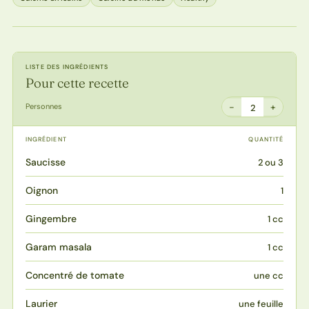
LISTE DES INGRÉDIENTS
Pour cette recette
−
+
Personnes
2
INGRÉDIENT
QUANTITÉ
Saucisse
2 ou 3
Oignon
1
Gingembre
1 cc
Garam masala
1 cc
Concentré de tomate
une cc
Laurier
une feuille