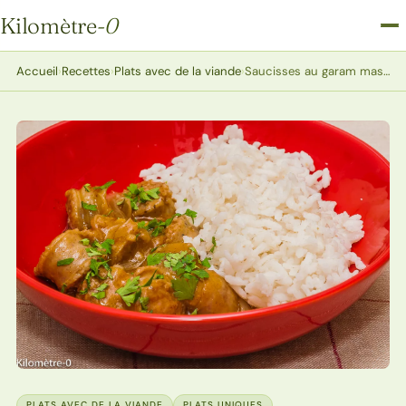
Kilomètre
-0
Kilomètre-0
Accueil
›
Recettes
›
Plats avec de la viande
›
Saucisses au garam masala
PLATS AVEC DE LA VIANDE
PLATS UNIQUES