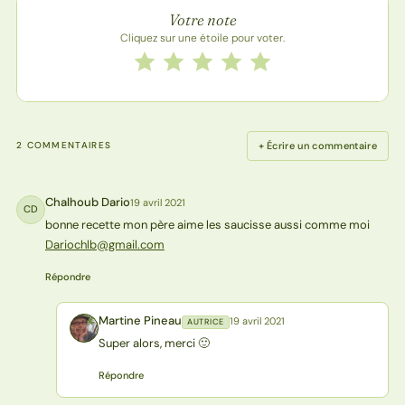
Note de la recette
Votre note
Cliquez sur une étoile pour voter.
Notez cette recette de 1 à 5 étoiles
1 étoile
2 étoiles
3 étoiles
4 étoiles
5 étoiles
+ Écrire un commentaire
2 COMMENTAIRES
Chalhoub Dario
19 avril 2021
CD
bonne recette mon père aime les saucisse aussi comme moi
Dariochlb@gmail.com
Répondre
Martine Pineau
19 avril 2021
AUTRICE
MP
Super alors, merci 🙂
Répondre