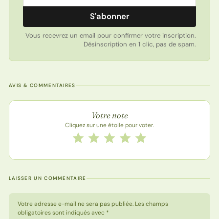
S'abonner
Vous recevrez un email pour confirmer votre inscription.
Désinscription en 1 clic, pas de spam.
AVIS & COMMENTAIRES
Note de la recette
Votre note
Cliquez sur une étoile pour voter.
Notez cette recette de 1 à 5 étoiles
1 étoile
2 étoiles
3 étoiles
4 étoiles
5 étoiles
LAISSER UN COMMENTAIRE
Votre adresse e-mail ne sera pas publiée. Les champs
obligatoires sont indiqués avec *