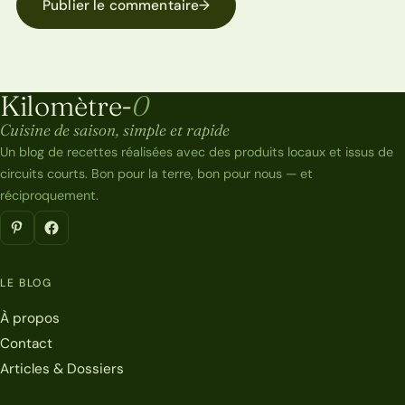
Publier le commentaire
→
Kilomètre-
0
Kilomètre-0
Cuisine de saison, simple et rapide
Un blog de recettes réalisées avec des produits locaux et issus de
circuits courts. Bon pour la terre, bon pour nous — et
réciproquement.
LE BLOG
À propos
Contact
Articles & Dossiers