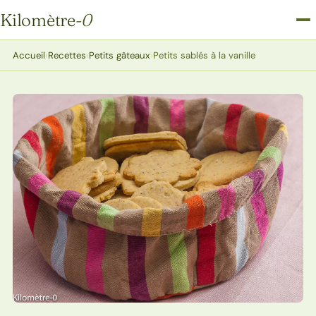
Kilomètre
-0
Kilomètre-0
Accueil
›
Recettes
›
Petits gâteaux
›
Petits sablés à la vanille