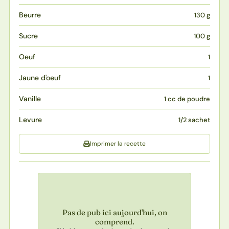
Beurre
130 g
Sucre
100 g
Oeuf
1
Jaune d'oeuf
1
Vanille
1 cc de poudre
Levure
1/2 sachet
Imprimer la recette
Pas de pub ici aujourd'hui, on
comprend.