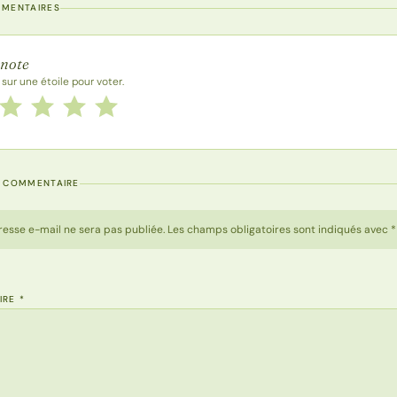
MMENTAIRES
 la recette
 note
 sur une étoile pour voter.
 cette recette de 1 à 5 étoiles
le
2 étoiles
3 étoiles
4 étoiles
5 étoiles
N COMMENTAIRE
resse e-mail ne sera pas publiée. Les champs obligatoires sont indiqués avec *
IRE
*