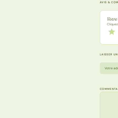
AVIS & CO
Note de
Votre
Cliquez
Notez
1 étoi
LAISSER U
Votre ad
COMMENTA