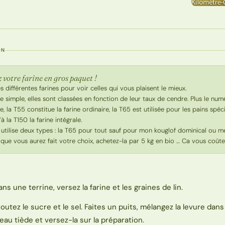
ON
 votre farine en gros paquet !
es différentes farines pour voir celles qui vous plaisent le mieux.
re simple, elles sont classées en fonction de leur taux de cendre. Plus le numér
ie, la T55 constitue la farine ordinaire, la T65 est utilisée pour les pains spéc
à la T150 la farine intégrale.
n utilise deux types : la T65 pour tout sauf pour mon kouglof dominical ou 
 que vous aurez fait votre choix, achetez-la par 5 kg en bio … Ca vous coûte
ans une terrine, versez la farine et les graines de lin.
joutez le sucre et le sel. Faites un puits, mélangez la levure dan
’eau tiède et versez-la sur la préparation.