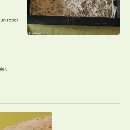
 un robot
ler.