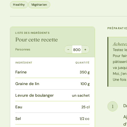
Healthy
Végétarien
PRÉPARATI
LISTE DES INGRÉDIENTS
Pour cette recette
Achetez
−
+
Personnes
800
Testez l
Pour fai
pâtisser
INGRÉDIENT
QUANTITÉ
va jusqu’
Farine
350 g
Moi, j’e
Une fois
Graine de lin
100 g
Levure de boulanger
un sachet
D
1
Eau
25 cl
Étape
A
Sel
1/2 cc
d