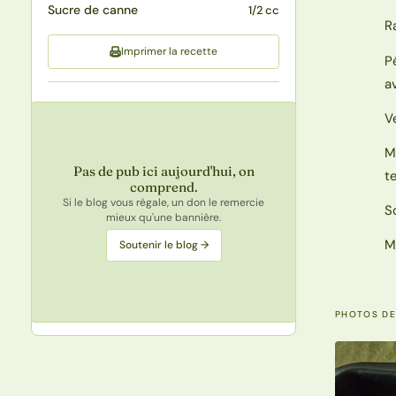
Sucre de canne
1/2 cc
R
Imprimer la recette
P
a
V
M
Pas de pub ici aujourd'hui, on
t
comprend.
Si le blog vous régale, un don le remercie
S
mieux qu'une bannière.
M
Soutenir le blog →
PHOTOS DE