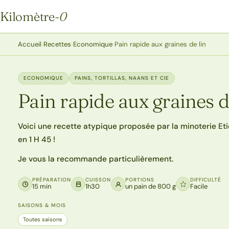
Kilomètre
-0
Kilomètre-0
Accueil
›
Recettes
›
Economique
›
Pain rapide aux graines de lin
ECONOMIQUE
PAINS, TORTILLAS, NAANS ET CIE
Pain rapide aux graines d
Voici une recette atypique proposée par la minoterie Et
en 1 H 45 !
Je vous la recommande particulièrement.
PRÉPARATION
CUISSON
PORTIONS
DIFFICULTÉ
15 min
1h30
un pain de 800 g
Facile
SAISONS & MOIS
Toutes saisons