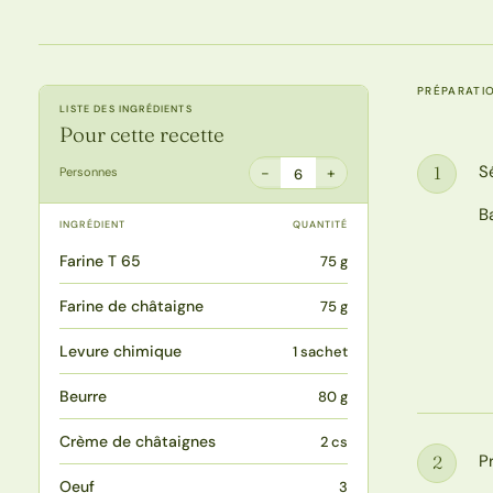
PRÉPARATI
LISTE DES INGRÉDIENTS
Pour cette recette
S
1
−
+
Personnes
6
Étape
B
INGRÉDIENT
QUANTITÉ
Farine T 65
75 g
Farine de châtaigne
75 g
Levure chimique
1 sachet
Beurre
80 g
Crème de châtaignes
2 cs
P
2
Étape
Oeuf
3