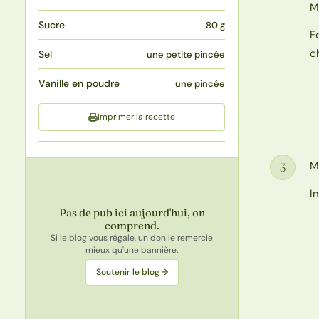
M
Sucre
80 g
F
c
Sel
une petite pincée
Vanille en poudre
une pincée
Imprimer la recette
M
3
Étape
I
Pas de pub ici aujourd'hui, on
comprend.
Si le blog vous régale, un don le remercie
mieux qu'une bannière.
Soutenir le blog →