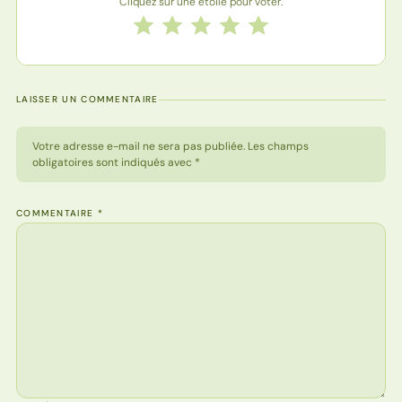
Cliquez sur une étoile pour voter.
Notez cette recette de 1 à 5 étoiles
1 étoile
2 étoiles
3 étoiles
4 étoiles
5 étoiles
LAISSER UN COMMENTAIRE
Votre adresse e-mail ne sera pas publiée. Les champs
obligatoires sont indiqués avec *
COMMENTAIRE
*