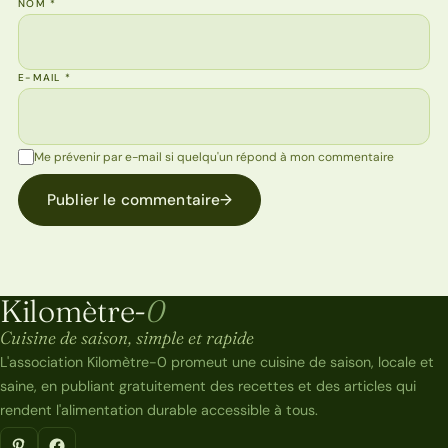
NOM
*
E-MAIL
*
Me prévenir par e-mail si quelqu'un répond à mon commentaire
Publier le commentaire
→
Kilomètre-
0
Kilomètre-0
Cuisine de saison, simple et rapide
L'association Kilomètre-0 promeut une cuisine de saison, locale et
saine, en publiant gratuitement des recettes et des articles qui
rendent l'alimentation durable accessible à tous.