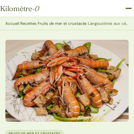
Kilomètre
-0
Kilomètre-0
Accueil
›
Recettes
›
Fruits de mer et crustacés
›
Langoustines aux cèpes
FRUITS DE MER ET CRUSTACÉS