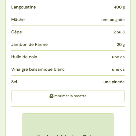
Langoustine
400 g
Mâche
une poignée
Cèpe
2 ou 3
Jambon de Parme
20 g
Huile de noix
une cs
Vinaigre balsamique blanc
une cs
Sel
une pincée
Imprimer la recette